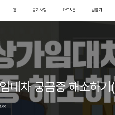
홈
공지사항
카드&툰
법블기
임대차 궁금증 해소하기(
11:00