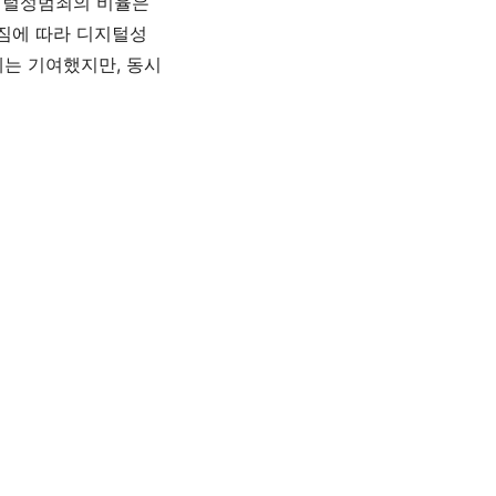
지털성범죄의 비율은
짐에 따라 디지털성
에는 기여했지만
,
동시