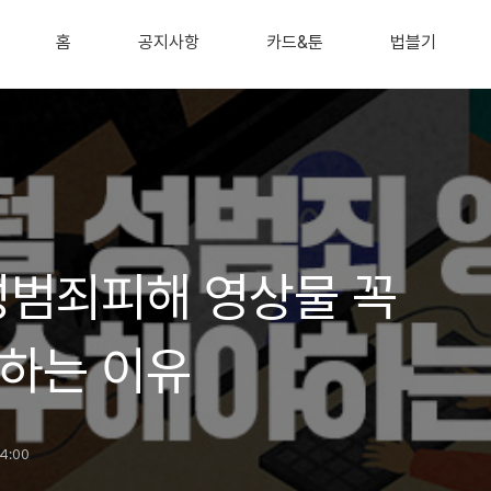
홈
공지사항
카드&툰
법블기
성범죄피해 영상물 꼭
하는 이유
14:00