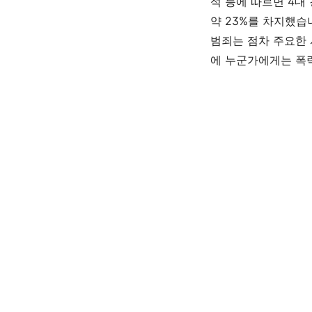
석 등에 따르면
4
대
약
23%
를 차지했습
범죄는 점차 주요한
에 누군가에게는 폭