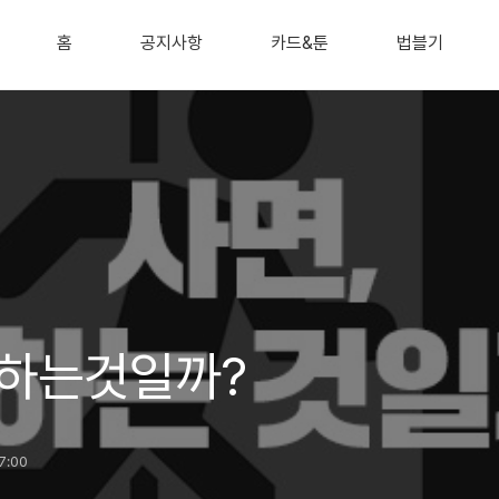
홈
공지사항
카드&툰
법블기
 하는것일까?
17:00