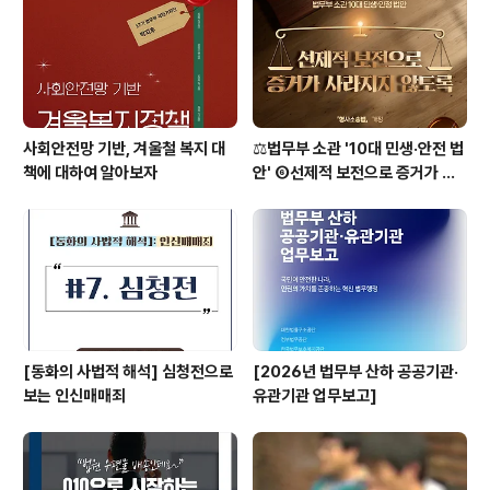
사회안전망 기반, 겨울철 복지 대
⚖️법무부 소관 '10대 민생·안전 법
책에 대하여 알아보자
안' ⑥선제적 보전으로 증거가 사
라지지 않도록 [형사소송법]
[동화의 사법적 해석] 심청전으로
[2026년 법무부 산하 공공기관·
보는 인신매매죄
유관기관 업무보고]