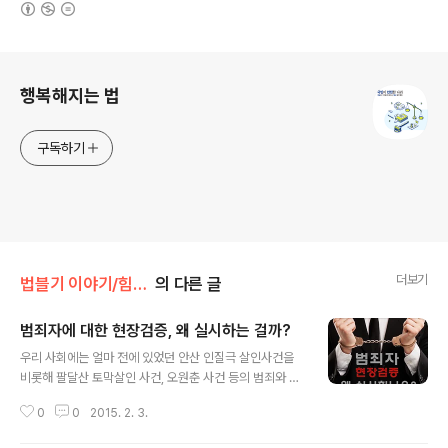
(새창열림)
로그 정보
행복해지는 법
구독하기
더보기
법블기 이야기/힘이되는 법
의 다른 글
범죄자에 대한 현장검증, 왜 실시하는 걸까?
글 내용
우리 사회에는 얼마 전에 있었던 안산 인질극 살인사건을
비롯해 팔달산 토막살인 사건, 오원춘 사건 등의 범죄와 같
이 흉악한 범죄가 일어나곤 합니다. 이들 사건에는 한 가지
0
0
2015. 2. 3.
공통점이 있습니다. 바로 범죄를 저지른 피의자가 현장검
증을 받았다는 것입니다. △ 안산 인질극 살인사건 ..