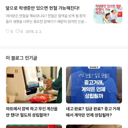
앞으로 학생증만 있으면 헌혈 가능해진다!
글 내용
여러분은 헌혈을 해보셨나요? 헌혈은 혈액을 받게 될 환자
들의 생명을 다루는 중요한 문제이기 때문에 엄격한 신분
확인이 필요합니다. 그래서 2004년 7월 1일부터 ‘헌혈실
0
0
2015. 2. 2.
명제’를 실시하여 헌혈시 본인을 확인할 수 있는 신분증을
제시하여야 헌혈에 참여할 수 있었습니다. 그런데 신분..
이 블로그 인기글
마트에서 깜박 하고 무인 계산을
네고 완료? 입금 완료? 중고 거래
안 했다! 절도죄 성립할까?
에서 계약은 언제 성립될까?