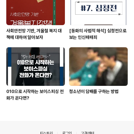
사회안전망 기반, 겨울철 복지 대
[동화의 사법적 해석] 심청전으로
책에 대하여 알아보자
보는 인신매매죄
010으로 시작하는 보이스피싱 전
청소년이 담배를 구하는 방법
화가 온다면?
의안내
티스토리
로그인
고객센터