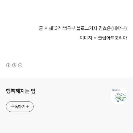
글
=
제
13
기 법무부 블로그기자 김효은
(
대학부
)
이미지 = 클립아트코리아
(새창열림)
로그 정보
행복해지는 법
구독하기