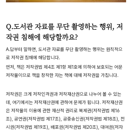
Q.도서관 자료를 무단 촬영하는 행위, 저
작권 침해에 해당할까요?
A.
답부터 말하면
,
도서관 자료를 무단 촬영하는 행위는 원칙적으
로 저작권 침해에 해당합니다
.
먼저
,
책은 저작권법 제
4
조 제
1
항 제
1
호에 의하여 보호되는 어문
저작물이므로 책을 창작한 자는 책에 대해 저작권을 가집니다
.
저작권은 크게 저작인격권과 저작재산권으로 나누어 볼 수 있는
데
,
여기에서는 저작재산권에 관하여 문제가 됩니다
.
저작재산권
은 저작물의 이용에 관한 재산적 권리로 복제권
(
저작권법 제
16
조
),
공연권
(
저작권법 제
17
조
),
공중송신권
(
저작권법 제
18
조
),
전
시권
(
저작권법 제
19
조
),
배포권
(
저작권법 제
20
조
),
대여권
(
저자