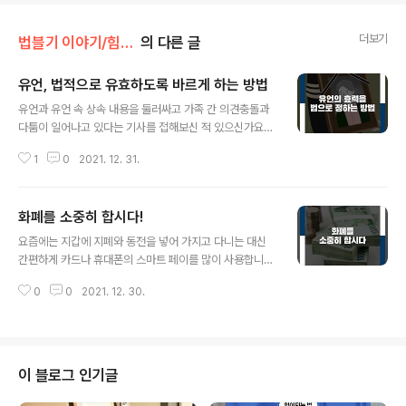
더보기
법블기 이야기/힘이되는 법
의 다른 글
유언, 법적으로 유효하도록 바르게 하는 방법
글 내용
유언과 유언 속 상속 내용을 둘러싸고 가족 간 의견충돌과
다툼이 일어나고 있다는 기사를 접해보신 적 있으신가요?
이미 세상을 떠난 사람의 의사를 다시 확인할 방법이 없기
1
0
2021. 12. 31.
에 불분명한 유언은 다양한 분쟁을 유발할 수 있는데요, 살
아생전에 유언과 상속에 대한 법적인 상식을 숙지한 상태
에서 유언을 남긴다면 가족 간의 분쟁을 예방하고 본인의
화폐를 소중히 합시다!
의사에 맞는 상속분배가 이루어질 수 있다고 생각합니다.
글 내용
이번 기사에서는 법적으로 유언의 효과를 인정받기 위해선
요즘에는 지갑에 지폐와 동전을 넣어 가지고 다니는 대신
어떻게 해야 하는지 법에서 인정하는 유언의 종류와 성립
간편하게 카드나 휴대폰의 스마트 페이를 많이 사용합니
요건에 대해 소개해보고자 합니다. 법에서 인정하는 유언
다. 물건을 사고 잔돈을 거슬러 받게 되면 주머니가 찰랑거
의 종류와 성립요건 유언이란 사망 후 효력이 발생하는 것
0
0
2021. 12. 30.
리며 번거롭기 때문입니다. 게다가 계산을 하고 거슬러 받
을 목적으로 일정한 방식에 따라 행하는 의사표시입니다.
은 돈이 낡은 돈이나 오염된 돈을 받게 된다면 여러분은 어
법원은 유언의 요건을 갖추지 못한 경우 그 내용이..
떤 생각이 드세요? 아마도 대부분의 사람들이 기분이 상하
고 코로나시대에 또한 세균 감염 등 찜찜한 생각이 들것입
니다. 우리나라 국민들이 함께 사용하는 돈이니 함부로 사
이 블로그 인기글
용된 돈을 내 손에 받게 되어도 어쩔 수 없는 걸까요? 만약
어떤 사람이 지폐를 훼손했을 때는 처벌을 받을까요? 우리