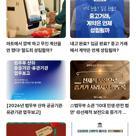
나라 화폐에 관련된 법과 손상 화폐 규모, 국민의 화폐 사용
습관의 개선점에 대해서 지금부터 알아보겠습니다. 화폐는
나라에서 관리하며, 아무나 발행하거나..
마트에서 깜박 하고 무인 계산을
네고 완료? 입금 완료? 중고 거래
안 했다! 절도죄 성립할까?
에서 계약은 언제 성립될까?
[2026년 법무부 산하 공공기관·
⚖️법무부 소관 '10대 민생·안전 법
유관기관 업무보고]
안' ⑥선제적 보전으로 증거가 사
라지지 않도록 [형사소송법]