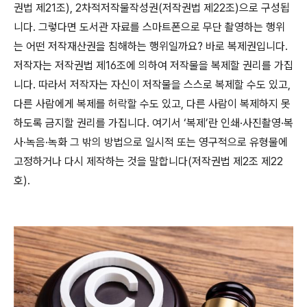
권법 제
21
조
), 2
차적저작물작성권
(
저작권법 제
22
조
)
으로 구성됩
니다
.
그렇다면 도서관 자료를 스마트폰으로 무단 촬영하는 행위
는 어떤 저작재산권을 침해하는 행위일까요
?
바로 복제권입니다
.
저작자는 저작권법 제
16
조에 의하여 저작물을 복제할 권리를 가집
니다
.
따라서 저작자는 자신이 저작물을 스스로 복제할 수도 있고
,
다른 사람에게 복제를 허락할 수도 있고
,
다른 사람이 복제하지 못
하도록 금지할 권리를 가집니다
.
여기서
‘
복제
’
란 인쇄
·
사진촬영
·
복
사
·
녹음
·
녹화 그 밖의 방법으로 일시적 또는 영구적으로 유형물에
고정하거나 다시 제작하는 것을 말합니다
(
저작권법 제
2
조 제
22
호
).