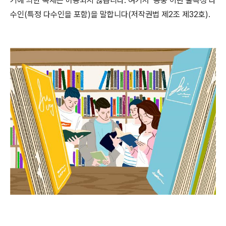
기에 의한 복제는 허용되지 않습니다
.
여기서
‘
공중
’
이란 불특정 다
수인
(
특정 다수인을 포함
)
을 말합니다
(
저작권법 제
2
조 제
32
호
).