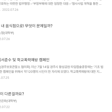
보호하는 따뜻한 법무행정 ✅부정부패에 대한 엄정한 대응 ✅형사사법 개혁을 통한 공
사회 구현 자세한 내용은 법무부 누리집(홈페이지)에서 확인 가능합니다☀ 법무부 공
2022.07.26
의와 상식의 법치'를 목표로 오직 국민만을 바라보고 일하겠습니다. 국민이 변화를 체감하
신속히 추진해 나가겠습니다.
 내 음식점으로! 무엇이 문제일까?
소정(대학부)
2.07.26
질서준수 및 학교폭력예방 캠페인
(경주보호관찰소 협의회) 지난 7월 14일 경주시 황성공원 타임캡슐광장에는 ‘기초 법
위한 캠페인을 위해서 약 120명의 시민이 한 자리에 모였다. 학교폭력예방에 대한 지역
학교폭력 없는 건전한 학교’를 위해서 ‘학교폭력예방’에 중점에 두고 결의문 선서와 함
.07.25
 펼쳤다. 이 자리에는 법무부 보호관찰위원 경주보호관찰소 협의회(회장 손종익, 부회
교운영위원회 지역협의회), 경주시청(여성친화도시 시민참여단) 등이 공동으로 참여하
마다 각자 준비해 온 펫말을 들고 거리로 나가 ‘학교폭력예방’과 ‘가정폭력예방’ 등 ‘기
엇이 다른걸까요?
윤은파(대학부)
2.07.22