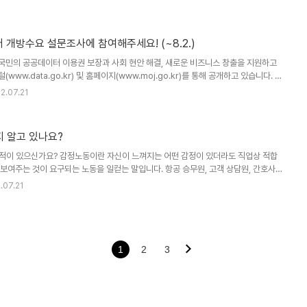
 개방수요 설문조사에 참여해주세요! (~8.2.)
민의 공공데이터 이용권 보장과 사회 현안 해결, 새로운 비즈니스 창출을 지원하고
ww.data.go.kr) 및 홈페이지(www.moj.go.kr)를 통해 공개하고 있습니다. 본
데이터를 파악하여 법무부 데이터 정책방향을 보완하고자 하오니 귀하의 소중한 의견
2.07.21
는 국민 누구나 ○ 설문기간 ○ : 2022. 7. 20. ~ 2022. 8. 2. (2주간) ○ 설문항
3, 이용경험 5, 품질 및 개방수요 5) ↓↓↓ 법무부 공공데이터 개방 목록 보기 (☞ 클
0분을 추첨하여 소정의 상품을 드립니다. 많은 분들의..
 알고 있나요?
적이 있으신가요? 감정노동이란 자신이 느껴지는 어떤 감정이 있더라도 직업상 적합
보여주는 것이 요구되는 노동을 일컫는 말입니다. 항공 승무원, 고객 상담원, 간호사
다. 현대 사회에선 산업 구조의 변화로 서비스업의 비중이 점차 증가하면서 감정노동
.07.21
증가하고 있는데요. 그런데 이와 함께 그들이 겪는 피해 빈도와 규모 또한 계속 증가하
문제를 인식한 국회는 소위 ‘감정노동자 보호법’(산업안전보건법 제26조의2)을 신설하
 코로나 팬데믹 사태 이후 비대면 접촉이 극대화되면서 기대와 달리 감정노동자들의 피
1
2
3