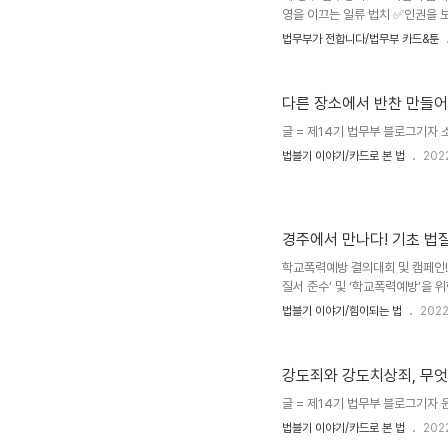
영을 이끄는 일류 법치 ✅인권을 
정한 법집행 ✅범죄로부터 안전한 
법무부가 전합니다/법무부 카드&툰
직자 3만 3천 482명 모두 '정
실 수 있도록 오늘의 업무계획을 
다른 장소에서 반찬 만들어
글 = 제14기 법무부 블로그기자 
법블기 이야기/카드로 본 법
202
경주에서 만나다! 기초 법
학교폭력예방 결의대회 및 캠페인!
질서 준수’ 및 ‘학교폭력예방’을 
사회의 관심 이번 캠페인은 특히 ‘
법블기 이야기/힘이되는 법
2022
께 거리 캠페인을 위한 가두행진을
장 장채익) 및 경주교육지원청(학
여 많은 지역 주민들이 모였다. 저
강도죄와 강도치상죄, 무
초 법의식..
글 = 제14기 법무부 블로그기자 
법블기 이야기/카드로 본 법
202