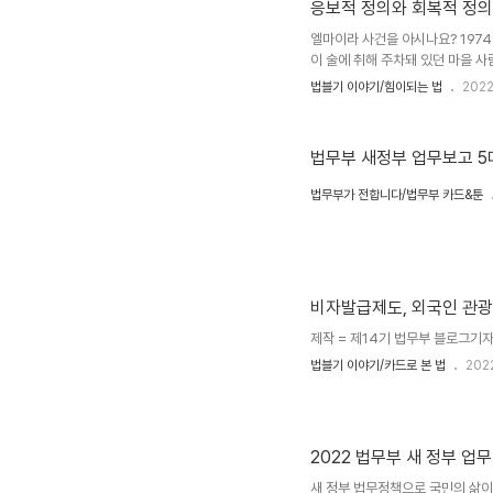
응보적 정의와 회복적 정의
엘마이라 사건을 아시나요? 1974
이 술에 취해 주차돼 있던 마을 
스물두 가정이 피해를 봤습니다. 
법블기 이야기/힘이되는 법
2022
관찰관이었던 마크 얀츠의 생각은 
방법으로 좋을 것 같다"라며 보고할
요청에 판사는 이를 수락합니다. 
법무부 새정부 업무보고 5
심..
법무부가 전합니다/법무부 카드&툰
비자발급제도, 외국인 관광
제작 = 제14기 법무부 블로그기자
법블기 이야기/카드로 본 법
202
2022 법무부 새 정부 업
새 정부 법무정책으로 국민의 삶이 이렇