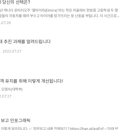
! 당신의 선택은?
년 캐나다 온타리오주 '엘마이라(Elmira)'라는 작은 마을에서 한밤중 고등학생 두 명
사람들의 자동차를 때려 부수고 타이어를 망가뜨리는 등 난동을 부립니다. 이 사건으로
다음 날 가해자들은 경찰에 붙잡혔고 처벌을 피할 수 없게 되었지요. 하지만 당시 보호
.07.28
조금 달랐습니다. 판사에게 "고등학생 두 명을 피해자들과 직접 만나게 하는 게 치유
 문서 맨 뒤에 자기 의견을 하나 보탭니다. 전례 없는 일이었지만 마크 얀츠의 거듭된
그렇게 가해자들은 범죄 피해를 본 사람들의 집집마다 문을 두드리고 주민들의 피해와
대 추진 과제를 알려드립니다
2022.07.27
객 유치를 위해 이렇게 개선됩니다!
 오영서(대학부)
2.07.27
무 보고 인포그래픽
게 달라집니다. ✅ 업무보고 내용 전체보기 ? https://han.gl/eqPcf ✅미래 번