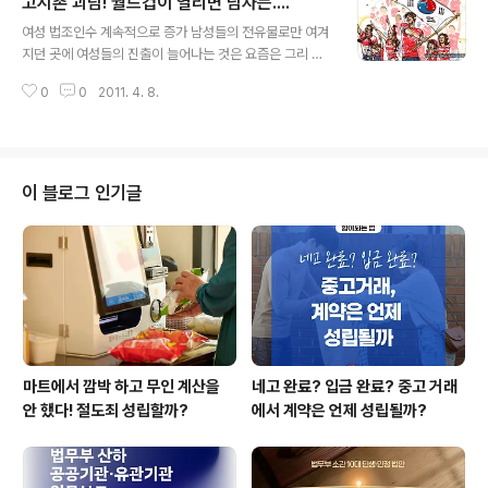
고시촌 괴담! 월드컵이 열리면 남자는....
글 내용
여성 법조인수 계속적으로 증가 남성들의 전유물로만 여겨
지던 곳에 여성들의 진출이 늘어나는 것은 요즘은 그리 놀
랄만한 현상이 아닌데요. 법조계에도 여성들의 진출이 두
0
0
2011. 4. 8.
드러지고 있다는 것은 이제 새삼스러운 일도 아닌 것 같습
니다. 그렇다면 실제로 우리나라 법조인 중 여성의 비율을
얼마나 ..
이 블로그 인기글
마트에서 깜박 하고 무인 계산을
네고 완료? 입금 완료? 중고 거래
안 했다! 절도죄 성립할까?
에서 계약은 언제 성립될까?