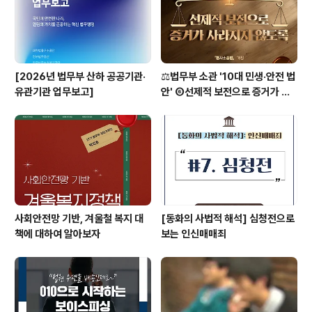
[2026년 법무부 산하 공공기관·
⚖️법무부 소관 '10대 민생·안전 법
유관기관 업무보고]
안' ⑥선제적 보전으로 증거가 사
라지지 않도록 [형사소송법]
사회안전망 기반, 겨울철 복지 대
[동화의 사법적 해석] 심청전으로
책에 대하여 알아보자
보는 인신매매죄