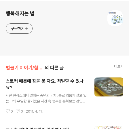
로그 정보
행복해지는 법
구독하기
더보기
법블기 이야기/힘이되는 법
의 다른 글
스토커 때문에 잠을 못 자요. 처벌할 수 있나
요?
글 내용
사진 현상소에서 일하는 중년의 남자. 홀로 외롭게 살고 있
는 그의 유일한 즐거움은 사진 속 행복을 훔쳐보는 것입니
다. 그 중에서도 10여 년간 지켜본 ‘니나’의 가족에 대한 관
0
0
2011. 4. 11.
심은 특별합니다. 사진 속에서 더없이 행복한 표정을 짓는
니나 가족을 보면서 ‘그’는 단 한번도 누려보지 못한 행복
을..