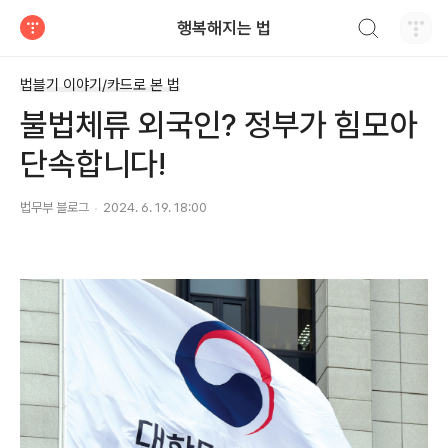
검색하기
행복해지는 법
티스토리
법블기 이야기/카드로 본 법
불법체류 외국인? 정부가 힘모아
단속합니다!
법무부 블로그
2024. 6. 19. 18:00