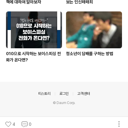
책에 대하여 알아보자
보는 인신매매죄
010으로 시작하는 보이스피싱 전
청소년이 담배를 구하는 방법
화가 온다면?
의안내
티스토리
로그인
고객센터
© Daum Corp.
4
0