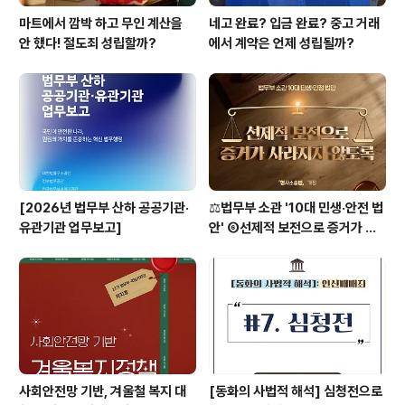
마트에서 깜박 하고 무인 계산을
네고 완료? 입금 완료? 중고 거래
안 했다! 절도죄 성립할까?
에서 계약은 언제 성립될까?
[2026년 법무부 산하 공공기관·
⚖️법무부 소관 '10대 민생·안전 법
유관기관 업무보고]
안' ⑥선제적 보전으로 증거가 사
라지지 않도록 [형사소송법]
사회안전망 기반, 겨울철 복지 대
[동화의 사법적 해석] 심청전으로