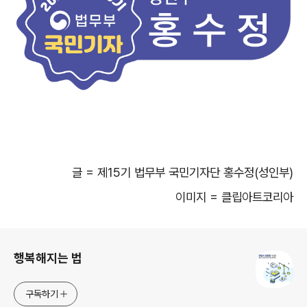
글
=
제
15
기 법무부 국민기자단 홍수정
(
성인부
)
이미지
=
클립아트코리아
로그 정보
행복해지는 법
구독하기