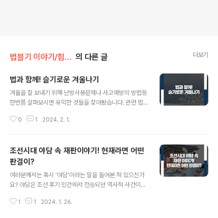
더보기
법블기 이야기/힘이되는 법
의 다른 글
법과 함께! 슬기로운 겨울나기
글 내용
겨울을 잘 보내기 위해 난방사용문제나 사고예방의 방법등
한번쯤 살펴보시면 유익한 것들을 찾아봤습니다. 관련 법
령과 함께 구체적인 문제와 해결법을 함께 알아보시죠. 1.
0
1
2024. 2. 1.
겨울철 전력난을 신경써야 해요. 겨울을 나기위해 난방기
기 사용은 필수일 텐데요. 과도한 난방기 사용으로 전력난
을 겪게 된다면 상상만 해도 섬뜩할 겁니다. 그래서 우리 법
조선시대 야담 속 재판이야기! 현재라면 어떤
에는 과도한 난방사용을 막을 수 있도록 제정해놓았습니
다. 이 법은 산업통상자원부장관이 에너지사용자에게 폐열
판결이?
글 내용
이용을 위해 노력하도록 하고 있으며, 절약을 위해 냉난방
여러분께서는 혹시 ‘야담’이라는 말을 들어본 적 있으신가
온도의 제한온도나 제한기간을 정할 수 있도록 하고 있는
요? 야담은 조선 후기 민간에서 전승되던 역사적 사건이나
데요. (에너지 이용 합리화 법 제36조2) 이를 어길 시에는
민간에 떠돌던 잡다한 이야기를 말합니다. 따라서 야담에
위법사항에 따라 최대 2년 이하의 징역, 최소 300만원의
1
1
2024. 1. 26.
는 조선시대의 다채로운 이야기들이 아주 많은데요! 야담
과태료까지 처할 수 있습니다.(동법 제..
에는 당시의 재판 기록도 존재한다는 사실, 알고 계셨나요?