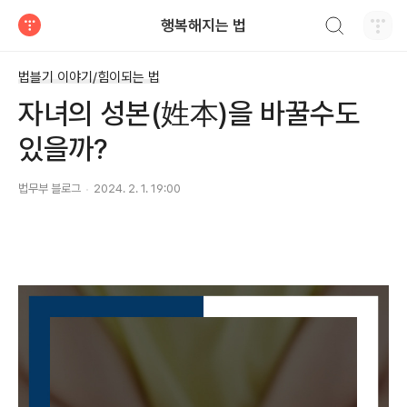
검색하기
행복해지는 법
티스토리
법블기 이야기/힘이되는 법
자녀의 성본(姓本)을 바꿀수도
있을까?
법무부 블로그
2024. 2. 1. 19:00