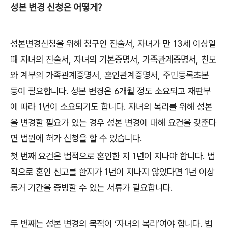
성본 변경 신청은 어떻게?
성본변경신청을 위해 청구인 진술서
,
자녀가 만
13
세 이상일
때 자녀의 진술서
,
자녀의 기본증명서
,
가족관계증명서
,
친모
와 계부의 가족관계증명서
,
혼인관계증명서
,
주민등록초본
등이 필요합니다
.
성본 변경은
6
개월 정도 소요되고 재판부
에 따라
1
년이 소요되기도 합니다
.
자녀의 복리를 위해 성본
을 변경할 필요가 있는 경우 성본 변경에 대해 요건을 갖춘다
면 법원에 허가 신청을 할 수 있습니다
.
첫 번째 요건은 법적으로 혼인한 지
1
년이 지나야 합니다
.
법
적으로 혼인 신고를 한지가
1
년이 지나지 않았다면
1
년 이상
동거 기간을 증빙할 수 있는 서류가 필요합니다
.
두 번째는 성본 변경의 목적이
‘
자녀의 복리
’
여야 합니다
.
법