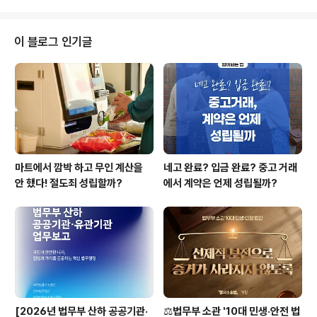
오늘은 《청구야담》이라는 책에 등장하는 재판 이야기를 알
아보고, 오늘날에는 이 재판이 어떤 결과가 나올지 살펴보
는 시간을 가져보려 합니다. 1. 《청구야담》 속 재판 이야기
이 블로그 인기글
어느 날, 한 스님은 길에 떨어진 돈 20냥을 발견하게 됩니
다. 스님은 돈의 주인을 찾아주려는 생각으로 돈을 줍게 되
는데요. 시장에 가자 소 장수가 돈을 잃어버렸다는 말을 듣
고, 그에게 찾아갑니다. 스님은 소 장수가 돈의 주인이 맞는
지 확인하고, 그에게 돈을 ..
마트에서 깜박 하고 무인 계산을
네고 완료? 입금 완료? 중고 거래
안 했다! 절도죄 성립할까?
에서 계약은 언제 성립될까?
[2026년 법무부 산하 공공기관·
⚖️법무부 소관 '10대 민생·안전 법