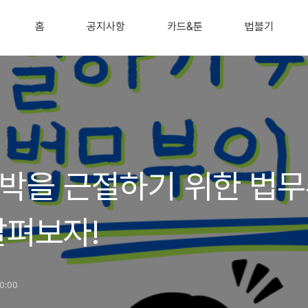
홈
공지사항
카드&툰
법블기
박을 근절하기 위한 법
살펴보자!
10:00