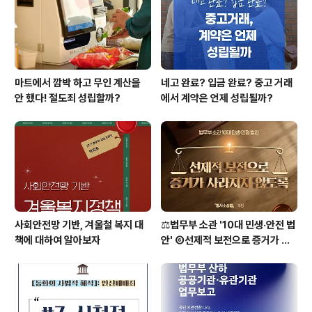
록 비밀장치로 봉한 것을 개봉하여 개인의 사생활과 비밀
을 노출시켰을 때 성립합니다. 바꿔 말하..
마트에서 깜박 하고 무인 계산을
네고 완료? 입금 완료? 중고 거래
안 했다! 절도죄 성립할까?
에서 계약은 언제 성립될까?
사회안전망 기반, 겨울철 복지 대
⚖️법무부 소관 '10대 민생·안전 법
책에 대하여 알아보자
안' ⑥선제적 보전으로 증거가 사
라지지 않도록 [형사소송법]