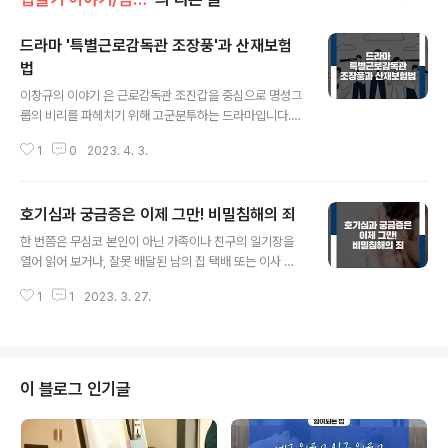
드라마 '특별근로감독관 조장풍'과 산재보험
법
글 내용
이창규의 이야기 은 근로감독관 조진갑을 중심으로 명성그
룹의 비리를 파헤치기 위해 고군분투하는 드라마입니다.
임금체불 등 현실에서 겪을 수 있는 다양한 노동문제를 다
1
0
2023. 4. 3.
루고 있는데요. 특히 명성병원의 인턴 이창규의 이야기는
오늘날 산재보험의 필요성을 환기시키는 인물이라고 할 수
있습니다. 드라마에 대한 일부 스포일러가 있습니다 이창
호기심과 궁금증은 이제 그만! 비밀침해의 죄
규는 조진갑이 명성병원의 근로감독을 실시할 때 제보자
글 내용
및 내부고발자로서 조진갑에게 도움을 줍니다. 덕분에 근
한 번쯤은 무심코 본인이 아닌 가족이나 친구의 일기장을
로감독은 성공적으로 진행할 수 있었으나 이창규는 명성병
열어 읽어 보거나, 잘못 배달된 남의 집 택배 또는 이사 간
원에서 해고를 당합니다. 이후 가족에겐 비밀로 한 채 명성
전 거주인의 이름으로 온 우편물을 실수로 뜯어보던 경험
건설 공사장 인부로 일하다가 벽돌에 맞아 뇌에 부상을 입
1
1
2023. 3. 27.
이 있을 것입니다. 드라마나 영화를 보면 타인의 사무실이
고 결국 사망하게 됩니다. 이창규의 아내는 이 사실을 깨닫
나 집을 방문했다가 무언가를 발견하기 위해 주인 몰래 서
고 산재를 신청하지만 지병을 이유로 기각되고, 유가족이..
랍을 허락도 없이 열어보는 경우도 있습니다. 특히 부모님
은 자녀들의 핸드폰을, 부부 관계에서는 배우자의 문자메
시지나 SNS 내용을 몰래 읽어보기도 하는데요. 무심코 하
이 블로그 인기글
는 이러한 행동들은 죄가 될까요? 사실 허락없이 누군가의
비밀을 들추는 것은 형법상 ‘비밀침해죄’에 해당할 수도 있
습니다. 비밀침해죄는 당사자 외에는 그 내용을 알 수 없도