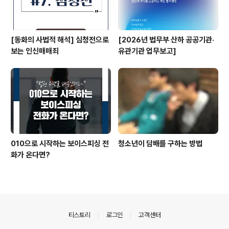
[동화의 사법적 해석] 심청전으로
[2026년 법무부 산하 공공기관·
보는 인신매매죄
유관기관 업무보고]
010으로 시작하는 보이스피싱 전
청소년이 담배를 구하는 방법
화가 온다면?
의안내
티스토리
로그인
고객센터