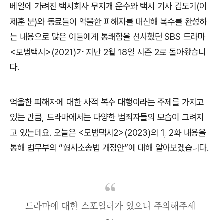
베일에 가려진 택시회사 무지개 운수와 택시 기사 김도기
(
이
제훈 분
)
와 동료들이 억울한 피해자를 대신해 복수를 완성하
는 내용으로 많은 이들에게 통쾌함을 선사했던
SBS
드라마
<
모범택시
>(2021)
가 지난
2
월
18
일 시즌
2
로 돌아왔습니
다
.
억울한 피해자에 대한 사적 복수 대행이라는 주제를 가지고
있는 만큼
,
드라마에서는 다양한 범죄자들의 모습이 그려지
고 있는데요
.
오늘은
<
모범택시
2>(2023)
의
1, 2
화 내용을
통해 법무부의
“
형사소송법 개정안
”
에 대해 알아보겠습니다
.
드라마에 대한 스포일러가 있으니 주의해주세