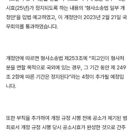
시효
(25
년
)
가 정지되도록 하는 내용의
‘
형사소송법 일부 개
정안
’
을 입법 예고하였고
,
이 개정안이
2023
년
2
월
21
일 국
무회의를 통과하였습니다
.
개정안에 따르면 형사소송법 제
253
조에
“
피고인이 형사처
분을 면할 목적으로 국외에 있는 경우
,
그 기간 동안 제
249
조
2
항에 따른 기간은 정지된다
”
라는
4
항이 추가될 예정입
니다
.
또한 부칙을 추가하여 개정 규정 시행 전에 공소가 제기된 범
죄로서 개정 규정 시행 당시 공소시효가 완성한 것으로 간주