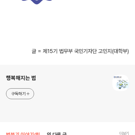
글 = 제15기 법무부 국민기자단 고민지(대학부)
로그 정보
행복해지는 법
구독하기
더보기
법블기 이야기/힘이되는 법
의 다른 글