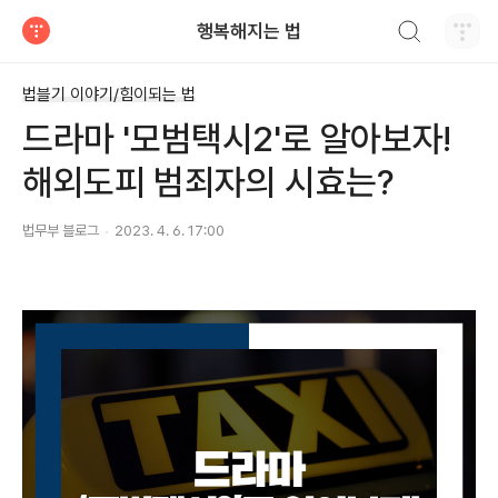
검색하기
행복해지는 법
티스토리
법블기 이야기/힘이되는 법
드라마 '모범택시2'로 알아보자!
해외도피 범죄자의 시효는?
법무부 블로그
2023. 4. 6. 17:00