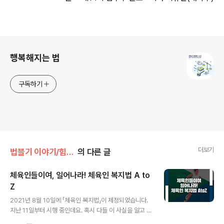
로그 정보
행복해지는 법
구독하기
더보기
법블기 이야기/힘이되는 법
의 다른 글
체육인들이여, 일어나라! 체육인 복지법 A to
Z
글 내용
2021년 8월 10일에 「체육인 복지법」이 제정되었습니다.
지난 11일부터 시행 중인데요. 혹시 다들 이 사실을 알고 있
으셨나요? 올림픽이나 월드컵과 같이 한동안 경기 시즌이