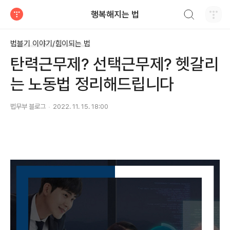
검색하기
행복해지는 법
티스토리
법블기 이야기/힘이되는 법
탄력근무제? 선택근무제? 헷갈리
는 노동법 정리해드립니다
법무부 블로그
2022. 11. 15. 18:00