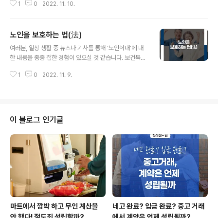
1
0
2022. 11. 10.
찾아올 때면, 체육인들의 인기는 웬만한 연예인 뺨칠 정도
로 매우 뜨겁습니다. 여러분 모두 지난 몇 년간 축구, 펜싱,
배구, 양궁 등 다방면의 스포츠 경기를 지켜보면서 주변 사
노인을 보호하는 법(法)
람들과 함께 울고 웃었던 추억이 아직도 생생하실 겁니다.
글 내용
그러나 체육인의 경우 다른 직업군 대비 활동 기간이 짧을
여러분, 일상 생활 중 뉴스나 기사를 통해 ‘노인학대’에 대
뿐만 아니라, 부상 등에 따른 조기 은퇴 가능성도 매우 큰
한 내용을 종종 접한 경험이 있으실 것 같습니다. 보건복지
만큼 다소 불안정한 위치에 있었습니다. 이에 체육인들의
부가 2021년 발표한 노인학대 현황보고서에 따르면, 전국
생활 안정성을 높여야만 한다는 지적이 꾸준히 제기돼 왔
1
0
2022. 11. 9.
노인학대 사례는 2019년 5243건, 2020년 6259건, 2
는데요. 말 그대로 체육인의 복지를 책임지는, ‘체육인 복지
021년 6774건으로 나타났으며, 2020년 대비 2021년
법’이 제정된 만큼..
에 8.2% 증가한 수치입니다. 특히 노인학대는 가정 내 피
해가 극심한 것으로 나타났는데요, 오늘은 이와 관련하여
노인학대와 신고방법 등을 알아보도록 하겠습니다. 「노인
이 블로그 인기글
복지법」에 따르면 ‘노인’이란 일반적으로 65세 이상 되는
사람을 말하며, 누구든지 65세 이상의 사람에 대한 노인학
대행위를 금지하고 있습니다. 「헌법」에서는 모든 국민은 인
간다운 생활을 할 권리를 가지며, 국가는 노인의 복지향상
을 위한 정책을..
마트에서 깜박 하고 무인 계산을
네고 완료? 입금 완료? 중고 거래
안 했다! 절도죄 성립할까?
에서 계약은 언제 성립될까?