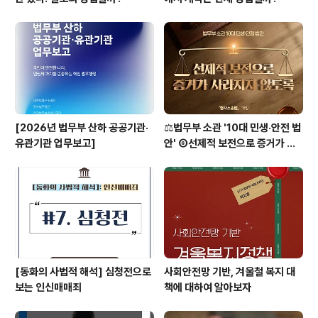
[2026년 법무부 산하 공공기관·
⚖️법무부 소관 '10대 민생·안전 법
유관기관 업무보고]
안' ⑥선제적 보전으로 증거가 사
라지지 않도록 [형사소송법]
[동화의 사법적 해석] 심청전으로
사회안전망 기반, 겨울철 복지 대
보는 인신매매죄
책에 대하여 알아보자