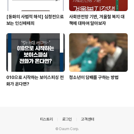
[동화의 사법적 해석] 심청전으로
사회안전망 기반, 겨울철 복지 대
보는 인신매매죄
책에 대하여 알아보자
010으로 시작하는 보이스피싱 전
청소년이 담배를 구하는 방법
화가 온다면?
의안내
티스토리
로그인
고객센터
© Daum Corp.