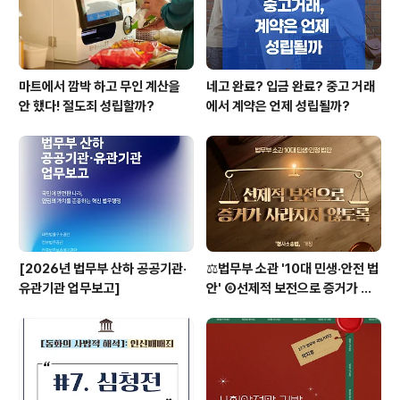
는 건물, 선박, 항공기 또는 점유하는 방실(房室..
마트에서 깜박 하고 무인 계산을
네고 완료? 입금 완료? 중고 거래
안 했다! 절도죄 성립할까?
에서 계약은 언제 성립될까?
[2026년 법무부 산하 공공기관·
⚖️법무부 소관 '10대 민생·안전 법
유관기관 업무보고]
안' ⑥선제적 보전으로 증거가 사
라지지 않도록 [형사소송법]