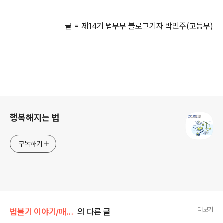
글
=
제
14
기 법무부 블로그기자 박민주
(
고등부
)
로그 정보
행복해지는 법
구독하기
더보기
법블기 이야기/매체 속 법
의 다른 글