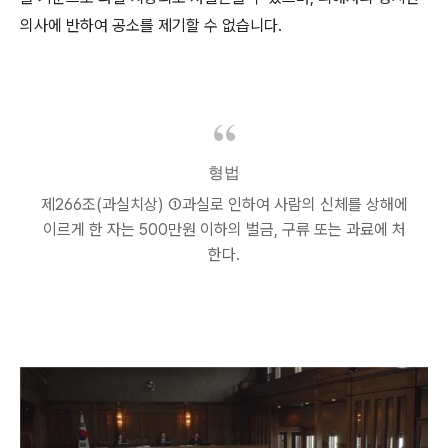
의사에 반하여 공소를 제기할 수 없습니다
.
형법
제
266
조
(
과실치상
)
①
과실로 인하여 사람의 신체를 상해에
이르게 한 자는
500
만원 이하의 벌금
,
구류 또는 과료에 처
한다
.