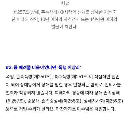
형법
제
257
조
(
상해
,
존속상해
)
①
사람의 신체를 상해한 자는
7
년 이하의 징역
, 10
년 이하의 자격정지 또는
1
천만원 이하의
벌금에 처한다
.
#3.
좀 때려줄 마음이었다면
‘
폭행 치상죄
’
폭행
,
존속폭행
(
제
260
조
),
특수폭행
(
제
261
조
)
이 직접적인 원인
이 되어 상대방에게 상해를 입힌 경우 인정되는 범죄로
,
반의사불
벌죄가 적용되지 않습니다
.
피해자의 경중에 따라 상해
·
존속상해
(
제
257
조
),
중상해
,
존속중상해
(
제
258
조
),
상해치사죄
(
제
259
조
)
등으로 처벌 수위가 달라요
.
마찬가지로 미수범은 처벌합니다
.