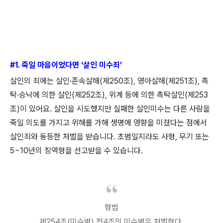
#1.
죽일 마음이었다면
‘
살인 미수죄
’
살인의 죄에는 살인
·
존속살해
(
제
250
조
),
영아살해
(
제
251
조
),
촉
탁
·
승낙에 의한 살인
(
제
252
조
),
위계 등에 의한 촉탁살인
(
제
253
조
)
이 있어요
.
살인을 시도했지만 실패한 살인미수는 다른 사람을
죽일 의도를 가지고 위해를 가해 생명에 영향을 미쳤다는 점에서
살인죄와 동등한 처벌을 받습니다
.
초범일지라도 사형
,
무기 또는
5~10
년의 징역형을 선고받을 수 있습니다
.
형법
제
254
조
(
미수범
)
전
4
조의 미수범은 처벌한다
.