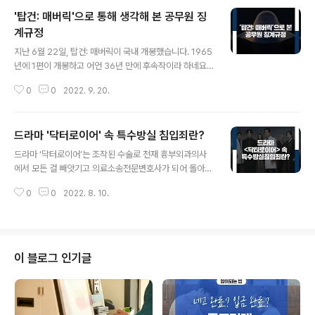
'탑건: 매버릭'으로 통해 생각해 본 공무원 징
계규정
글 내용
지난 6월 22일, 탑건: 매버릭이 국내 개봉했습니다. 1965
년에 1편이 개봉하고 어언 36년 만에 후속작이라 하네요.
1편 주인공은 그 유명한 탐형, ‘탐 크루즈’였습니다. 36년
0
0
2022. 9. 20.
만에 돌아온 2편은 주인공도 역시 탐크루즈인데요. 36년
이 지났지만 그는 여전히 잘생기고 멋졌습니다. 관람객 평
점도 9.6, 누적관객도 2022년 8월말 기준 800만 명을
드라마 '닥터로이어' 속 특수방실 침입죄란?
돌파했다고 하니, 이쯤이면 충분히 흥행한 게 아닌가 싶습
글 내용
니다. 영화 제목인 ‘탑건’은 원래 최고의 사격수 라는 뜻이
드라마 ‘닥터로이어’는 조작된 수술로 천재 흉부외과의사
라고 하는데요. 미국 해군의 공중전학교에서 최고 성적으
에서 모든 걸 빼앗기고 의료소송전문변호사가 되어 돌아온
로 수료한 조종사에게 부여되는 칭호라고 합니다. 이 공중
메디컬 법정 드라마에요. 그 어려운 의사와 변호사 시험을
전학교의 정식 명칭은 ‘Navy Weapons School’ 인데
0
0
2022. 8. 10.
모두 통과하다니 대단합니다. 드라마의 2화에서는 자신의
그냥 탑건이라고 칭하기도 한다네요. ‘탑건’으로 알아보는
심장이식수술로 사망한 여자 친구 동생의 죽음의 진실을
공무원 ..
밝히기 위해 한이한(소지섭 분)이 건물 깊은 곳에 위치한 V
IP병동 문을 소화기로 부수고 환자를 찾아내기 위해 출입
문을 소화기로 파손하는 등 소란을 피우면서 고군분투하는
이 블로그 인기글
데요. 하지만, 현장에서 검사가 특수손괴죄와 특수방실침
입죄로 긴급체포하고, 결국 피고인으로 법정에 서게 됩니
다. 드라마 속 검사가 말한 ‘특수방실침입죄’란 무엇일까
요? 형법에서는 사람이 머무는 곳이나 기거하는 집, 관리하