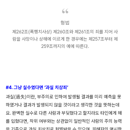
형법
제
262
조
(
폭행치사상
)
제
260
조와 제
261
조의 죄를 지어 사
람을 사망이나 상해에 이르게 한 경우에는 제
257
조부터 제
259
조까지의 예에 따른다
.
#4.
그냥 실수였다면
‘
과실 치상죄
’
과실
(
過失
)
이란
,
부주의로 인하여 발생될 결과를 미리 예측을 못
하였거나 결과가 발생되지 않을 것이라고 생각한 것을 뜻하는데
요
.
완벽한 실수로 다른 사람과 부딪혔다고 할지라도 타인에게 해
를 입혔다면
,
작위 여부와는 상관없이 일반적인 사람의 주의 능력
을 기준으로 과실 치상죄로 처벌받을 수 있으며
,
피해자의 명시한