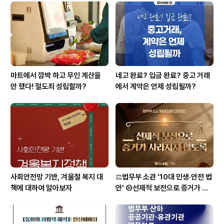
조선인에게만 심문 및 물증 없이도 체포하여 태형을 할 수
있게 하였습니다. 내용인즉 징역 3개월 이하나 벌금 100
엔 이하의 처벌은 ‘형기 1일=태(매) 1번 또는 벌금 1엔=태
1번’으로 환산하여 몸으로..
마트에서 깜박 하고 무인 계산을
네고 완료? 입금 완료? 중고 거래
안 했다! 절도죄 성립할까?
에서 계약은 언제 성립될까?
사회안전망 기반, 겨울철 복지 대
⚖️법무부 소관 '10대 민생·안전 법
책에 대하여 알아보자
안' ⑥선제적 보전으로 증거가 사
라지지 않도록 [형사소송법]