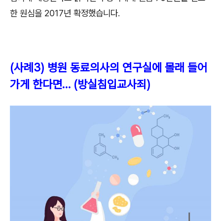
한 원심을
2017
년 확정했습니다
.
(
사례
3)
병원 동료의사의 연구실에 몰래 들어
가게 한다면
…
(
방실침입교사죄
)