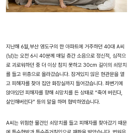
지난해
6
월
,
부산 영도구의 한 아파트에 거주하던
40
대
A
씨
(
남
)
는 오전
6
시
40
분께 매일 층간 소음으로 정신적
,
심적으
로 괴로워하던 중 더 이상 참지 못하고
30cm
길이의 쇠망치
를 들고 위층으로 올라갔습니다
.
잠겨있지 않은 현관문을 열
고 피해자를 찾아 집안 화장실까지 들어갔습니다
.
좌변기에
앉아있던 피해자를 향해 쇠망치를 든 상태로
“
죽여 버린다
,
살인해버린다
”
등의 말을 하며 협박하였습니다
.
A
씨는 위험한 물건인 쇠망치를 들고 피해자를 찾아갔기 때문
에 특수협박과 특수주거침입으로 재판을 받았습니다
.
법원은