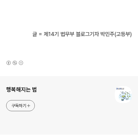
글
=
제
14
기 법무부 블로그기자 박민주
(
고등부
)
(새창열림)
로그 정보
행복해지는 법
구독하기