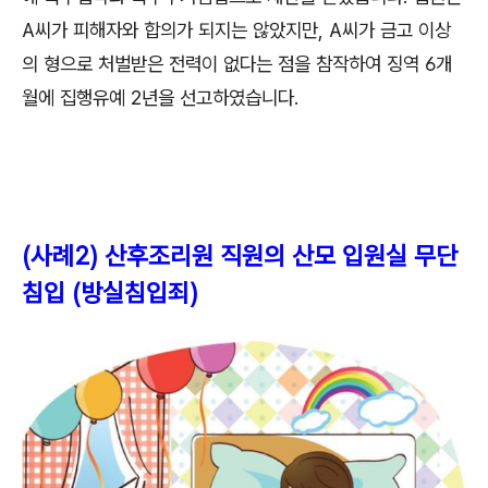
A
씨가 피해자와 합의가 되지는 않았지만
, A
씨가 금고 이상
의 형으로 처벌받은 전력이 없다는 점을 참작하여 징역
6
개
월에 집행유예
2
년을 선고하였습니다
.
(
사례
2)
산후조리원 직원의 산모 입원실 무단
침입
(
방실침입죄
)