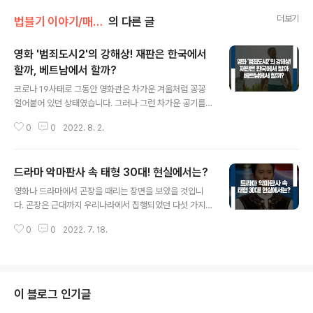
더보기
법블기 이야기/매체 속 법
의 다른 글
영화 '범죄도시2'의 강해상! 재판은 한국에서
할까, 베트남에서 할까?
글 내용
코로나 19사태로 그동안 영화관은 차가운 겨울처럼 꽁꽁
얼어붙어 있던 상태였습니다. 그러나 그런 차가운 공기를
단숨에 바꾼 영화가 있습니다. 바로 얼마 전 정말 오랜만에
0
0
2022. 8. 2.
천만 관객을 돌파한 영화 ‘범죄도시2’가 그 주인공입니다.
영화 ‘범죄도시2’는 베트남에서 활보 중인 연쇄살인마 강
해상과 이런 무자비한 악행을 일삼는 강해상(손석구 분)을
드라마 악마판사 속 태형 30대! 현실에서는?
체포하기 위한 형사 마석도(마동석 분)와 금천서 강력반 간
글 내용
의 치열한 사투를 그린 작품인데요, 강해상을 연기한 손석
영화나 드라마에서 곤장을 때리는 장면을 보았을 것입니
구 배우님의 연기력과 마석도를 연기한 배우 마동석님의
다. 곤장은 근대까지 우리나라에서 집행되었던 다섯 가지
화려한 액션이 빛을 발한 매우 재미있는 영화입니다. 오늘
형벌 태(笞)·장(杖)·도(徒)·유(流)·사(死) 중 가장 가벼운
은 코로나도 막지 못한 액션영화 ‘범죄도시2’ 속 숨겨져 있
0
0
2022. 7. 18.
‘태형(笞刑)’에 해당하는데요, 태형은 등짝을 때리거나 볼
는 법률 이야기에 대해서 살펴보겠습니다. 한국인이 외국
기를 치는 것입니다. 태형은 삼국시대 때 율령체제를 도입
에서 한국인을 살해하면 어떤 처벌을 ..
하면서 형벌의 하나가 되었을 것으로 추정되며 고려시대에
정식으로 법제화되었습니다. 그리고 조선시대를 거쳐 대한
제국까지 존속하다가, 일제강점기에 조선총독부는 태형이
이 블로그 인기글
폐지되지 못한 것을 악용해 1912년 조선 태형령을 만들어