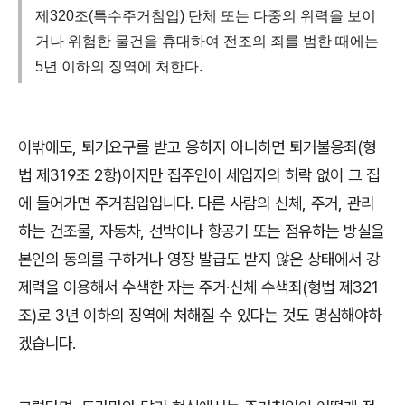
제320조(특수주거침입) 단체 또는 다중의 위력을 보이
거나 위험한 물건을 휴대하여 전조의 죄를 범한 때에는
5년 이하의 징역에 처한다.
이밖에도
,
퇴거요구를 받고 응하지 아니하면 퇴거불응죄
(
형
법 제
319
조
2
항
)
이지만 집주인이 세입자의 허락 없이 그 집
에 들어가면 주거침입입니다
.
다른 사람의 신체
,
주거
,
관리
하는 건조물
,
자동차
,
선박이나 항공기 또는 점유하는 방실을
본인의 동의를 구하거나 영장 발급도 받지 않은 상태에서 강
제력을 이용해서 수색한 자는 주거
·
신체 수색죄
(
형법 제
321
조
)
로
3
년 이하의 징역에 처해질 수 있다는 것도 명심해야하
겠습니다
.