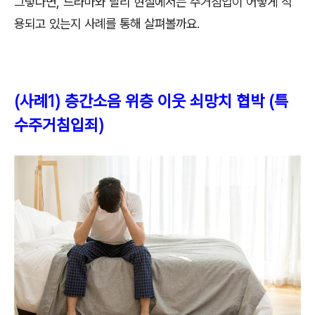
그렇다면
,
드라마와 달리 현실에서는 주거침입이 어떻게 적
용되고 있는지 사례를 통해 살펴볼까요
.
(
사례
1)
층간소음 위층 이웃 쇠망치 협박
(
특
수주거침입죄
)