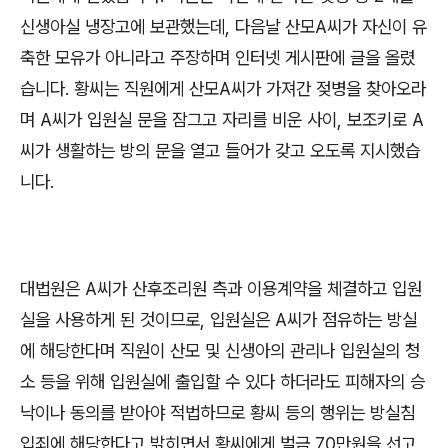
신생아실 냉장고에 보관했는데
,
다음날 산모
A
씨가 자신이 유
축한 모유가 아니라고 주장하며 인터넷 게시판에 글을 올렸
습니다
.
황씨는 직원에게 산모
A
씨가 가져간 젖병을 찾아오라
며
A
씨가 입원실 문을 잠그고 자리를 비운 사이
,
보조키로
A
씨가 생활하는 방의 문을 열고 들어가 갖고 오도록 지시했습
니다
.
대법원은
A
씨가 산후조리원 측과 이용계약을 체결하고 입원
실을 사용하게 된 것이므로
,
입원실은
A
씨가 점유하는 방실
에 해당한다며 직원이 산모 및 신생아의 관리나 입원실의 청
소 등을 위해 입원실에 출입할 수 있다 하더라도 피해자의 승
낙이나 동의를 받아야 적법하므로 황씨 등의 행위는 방실침
입죄에 해당한다고 밝히면서 황씨에게 벌금
70
만원을 선고