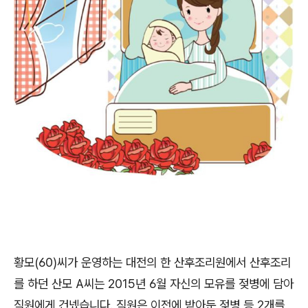
황모
(60)
씨가 운영하는 대전의 한 산후조리원에서 산후조리
를 하던 산모
A
씨는
2015
년
6
월 자신의 모유를 젖병에 담아
직원에게 건넸습니다
.
직원은 이전에 받아둔 젖병 등
2
개를