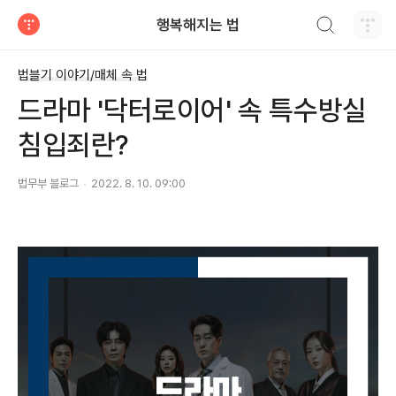
검색하기
행복해지는 법
티스토리
법블기 이야기/매체 속 법
드라마 '닥터로이어' 속 특수방실
침입죄란?
법무부 블로그
2022. 8. 10. 09:00