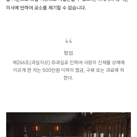
의사에 반하여 공소를 제기할 수 없습니다
.
형법
제
266
조
(
과실치상
)
①
과실로 인하여 사람의 신체를 상해에
이르게 한 자는
500
만원 이하의 벌금
,
구류 또는 과료에 처
한다
.