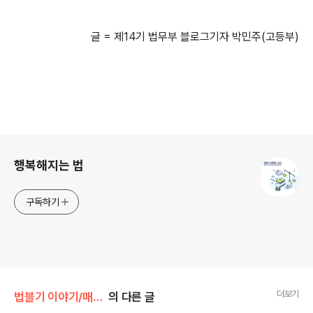
글
=
제
14
기 법무부 블로그기자 박민주
(
고등부
)
로그 정보
행복해지는 법
구독하기
더보기
법블기 이야기/매체 속 법
의 다른 글