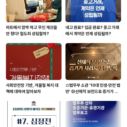
는 건물, 선박, 항공기 또는 점유하는 방실(房室..
마트에서 깜박 하고 무인 계산을
네고 완료? 입금 완료? 중고 거래
안 했다! 절도죄 성립할까?
에서 계약은 언제 성립될까?
사회안전망 기반, 겨울철 복지 대
⚖️법무부 소관 '10대 민생·안전 법
책에 대하여 알아보자
안' ⑥선제적 보전으로 증거가 사
라지지 않도록 [형사소송법]