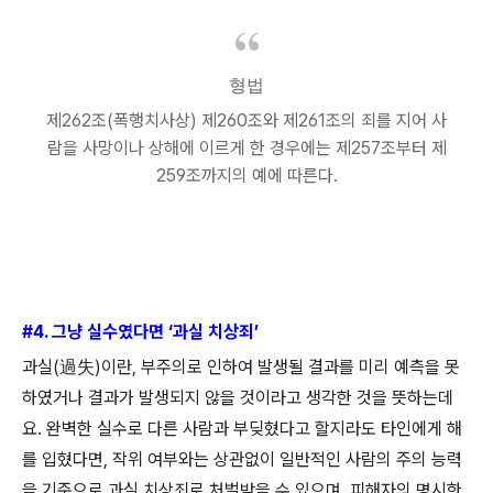
형법
제
262
조
(
폭행치사상
)
제
260
조와 제
261
조의 죄를 지어 사
람을 사망이나 상해에 이르게 한 경우에는 제
257
조부터 제
259
조까지의 예에 따른다
.
#4.
그냥 실수였다면
‘
과실 치상죄
’
과실
(
過失
)
이란
,
부주의로 인하여 발생될 결과를 미리 예측을 못
하였거나 결과가 발생되지 않을 것이라고 생각한 것을 뜻하는데
요
.
완벽한 실수로 다른 사람과 부딪혔다고 할지라도 타인에게 해
를 입혔다면
,
작위 여부와는 상관없이 일반적인 사람의 주의 능력
을 기준으로 과실 치상죄로 처벌받을 수 있으며
,
피해자의 명시한