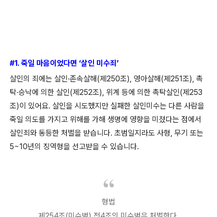
#1.
죽일 마음이었다면
‘
살인 미수죄
’
살인의 죄에는 살인
·
존속살해
(
제
250
조
),
영아살해
(
제
251
조
),
촉
탁
·
승낙에 의한 살인
(
제
252
조
),
위계 등에 의한 촉탁살인
(
제
253
조
)
이 있어요
.
살인을 시도했지만 실패한 살인미수는 다른 사람을
죽일 의도를 가지고 위해를 가해 생명에 영향을 미쳤다는 점에서
살인죄와 동등한 처벌을 받습니다
.
초범일지라도 사형
,
무기 또는
5~10
년의 징역형을 선고받을 수 있습니다
.
형법
제
254
조
(
미수범
)
전
4
조의 미수범은 처벌한다
.