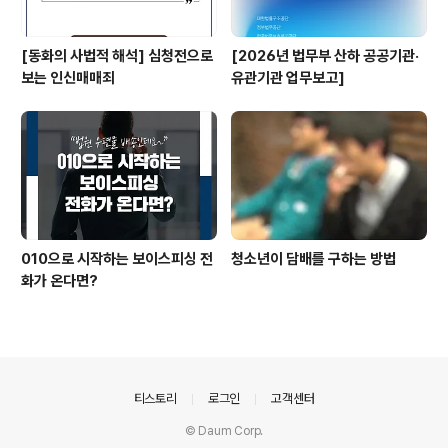
[동화의 사법적 해석] 심청전으로
[2026년 법무부 산하 공공기관·
보는 인신매매죄
유관기관 업무보고]
010으로 시작하는 보이스피싱 전
청소년이 담배를 구하는 방법
화가 온다면?
의안내
티스토리
로그인
고객센터
© Daum Corp.