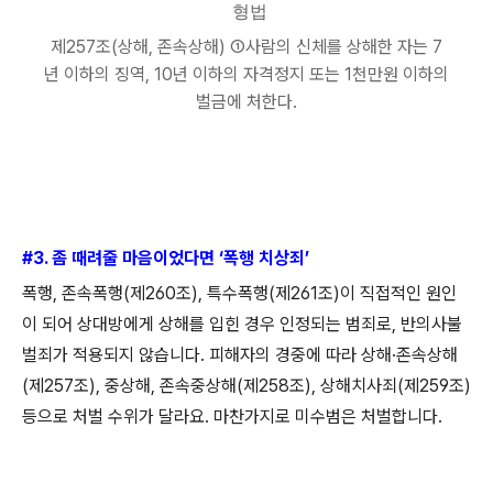
형법
제
257
조
(
상해
,
존속상해
)
①
사람의 신체를 상해한 자는
7
년 이하의 징역
, 10
년 이하의 자격정지 또는
1
천만원 이하의
벌금에 처한다
.
#3.
좀 때려줄 마음이었다면
‘
폭행 치상죄
’
폭행
,
존속폭행
(
제
260
조
),
특수폭행
(
제
261
조
)
이 직접적인 원인
이 되어 상대방에게 상해를 입힌 경우 인정되는 범죄로
,
반의사불
벌죄가 적용되지 않습니다
.
피해자의 경중에 따라 상해
·
존속상해
(
제
257
조
),
중상해
,
존속중상해
(
제
258
조
),
상해치사죄
(
제
259
조
)
등으로 처벌 수위가 달라요
.
마찬가지로 미수범은 처벌합니다
.