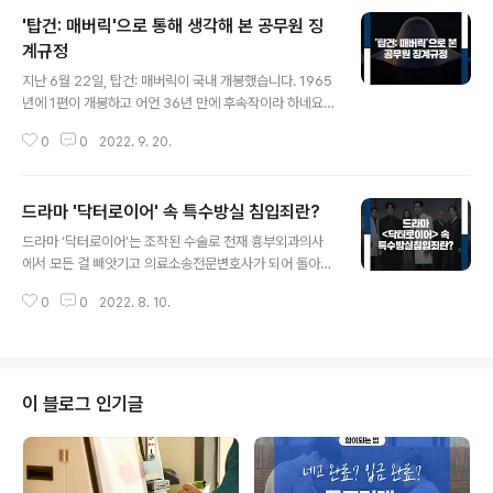
'탑건: 매버릭'으로 통해 생각해 본 공무원 징
계규정
글 내용
지난 6월 22일, 탑건: 매버릭이 국내 개봉했습니다. 1965
년에 1편이 개봉하고 어언 36년 만에 후속작이라 하네요.
1편 주인공은 그 유명한 탐형, ‘탐 크루즈’였습니다. 36년
0
0
2022. 9. 20.
만에 돌아온 2편은 주인공도 역시 탐크루즈인데요. 36년
이 지났지만 그는 여전히 잘생기고 멋졌습니다. 관람객 평
점도 9.6, 누적관객도 2022년 8월말 기준 800만 명을
드라마 '닥터로이어' 속 특수방실 침입죄란?
돌파했다고 하니, 이쯤이면 충분히 흥행한 게 아닌가 싶습
글 내용
니다. 영화 제목인 ‘탑건’은 원래 최고의 사격수 라는 뜻이
드라마 ‘닥터로이어’는 조작된 수술로 천재 흉부외과의사
라고 하는데요. 미국 해군의 공중전학교에서 최고 성적으
에서 모든 걸 빼앗기고 의료소송전문변호사가 되어 돌아온
로 수료한 조종사에게 부여되는 칭호라고 합니다. 이 공중
메디컬 법정 드라마에요. 그 어려운 의사와 변호사 시험을
전학교의 정식 명칭은 ‘Navy Weapons School’ 인데
0
0
2022. 8. 10.
모두 통과하다니 대단합니다. 드라마의 2화에서는 자신의
그냥 탑건이라고 칭하기도 한다네요. ‘탑건’으로 알아보는
심장이식수술로 사망한 여자 친구 동생의 죽음의 진실을
공무원 ..
밝히기 위해 한이한(소지섭 분)이 건물 깊은 곳에 위치한 V
IP병동 문을 소화기로 부수고 환자를 찾아내기 위해 출입
문을 소화기로 파손하는 등 소란을 피우면서 고군분투하는
이 블로그 인기글
데요. 하지만, 현장에서 검사가 특수손괴죄와 특수방실침
입죄로 긴급체포하고, 결국 피고인으로 법정에 서게 됩니
다. 드라마 속 검사가 말한 ‘특수방실침입죄’란 무엇일까
요? 형법에서는 사람이 머무는 곳이나 기거하는 집, 관리하