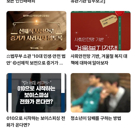
보는 인신매매죄
유관기관 업무보고]
⚖️법무부 소관 '10대 민생·안전 법
사회안전망 기반, 겨울철 복지 대
안' ⑥선제적 보전으로 증거가 사
책에 대하여 알아보자
라지지 않도록 [형사소송법]
010으로 시작하는 보이스피싱 전
청소년이 담배를 구하는 방법
화가 온다면?