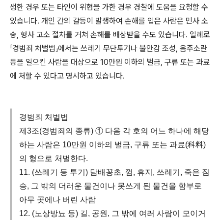
생한 경우 또는 타인이 위협을 가한 경우 경찰에 도움을 요청할 수
있습니다
.
개인 간의 갈등이 발생하여 손해를 입은 사람은 민사 소
송
,
형사 고소 절차를 거쳐 손해를 배상받을 수도 있습니다
.
일례로
「
경범죄 처벌법
」
에서는 쓰레기 무단투기나 불안감 조성
,
음주소란
등을 일으킨 사람을 대상으로
10
만원 이하의 벌금
,
구류 또는 과료
에 처할 수 있다고 명시하고 있습니다
.
경범죄 처벌법
제3조(경범죄의 종류) ① 다음 각 호의 어느 하나에 해당
하는 사람은 10만원 이하의 벌금, 구류 또는 과료(科料)
의 형으로 처벌한다.
11. (쓰레기 등 투기) 담배꽁초, 껌, 휴지, 쓰레기, 죽은 짐
승, 그 밖의 더러운 물건이나 못쓰게 된 물건을 함부로
아무 곳에나 버린 사람
12. (노상방뇨 등) 길, 공원, 그 밖에 여러 사람이 모이거