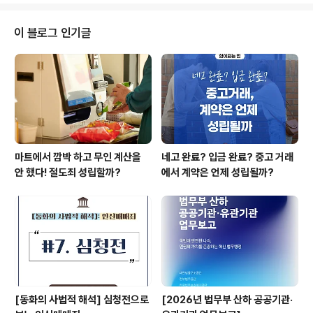
방 및 생명존중문화 조성을 위한 법률( 약칭: 자살예방법 )」
개정안이 시행되고 있습니다. 이에 오늘은 생명 존중 문화
이 블로그 인기글
형성의 필요성을 다시금 환기하는 목적에서, 위 법률에서
주목할 만한 사항 몇 가지를 소개하고자 합니다. 점차 커지
는 생명 존중 문화의 필요성, 현재 한국의 자살 문제는? 다
들 익히 알고 있듯이 한국은 OECD 회원국 중 자살률 1위
라는 오명..
마트에서 깜박 하고 무인 계산을
네고 완료? 입금 완료? 중고 거래
안 했다! 절도죄 성립할까?
에서 계약은 언제 성립될까?
[동화의 사법적 해석] 심청전으로
[2026년 법무부 산하 공공기관·