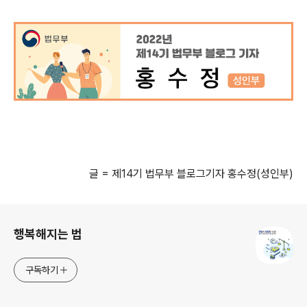
글
=
제
14
기 법무부 블로그기자 홍수정
(
성인부
)
로그 정보
행복해지는 법
구독하기