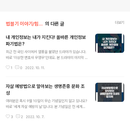
더보기
법블기 이야기/힘이되는 법
의 다른 글
내 개인정보는 내가 지킨다! 올바른 개인정보
파기법은?
글 내용
최근 전 국민 사이에서 열풍을 불었던 드라마가 있습니다.
바로 ‘이상한 변호사 우영우’인데요. 본 드라마의 마지막 에
피소드는 인터넷 쇼핑몰 라온에서 발생한, 개인정보 유출
1
0
2022. 10. 11.
사고였습니다. 그런데 이런 개인정보 유출사고, 왠지 익숙
하지 않으신가요? 과거 2016년 한 온라인쇼핑몰에서 25
40만 명의 개인정보가 유출되는 사고가 있었습니다. 201
자살 예방법으로 알아보는 생명존중 문화 조
7년에는 한 숙박 앱에서 97만 명의 숙박예약정보와 회원
정보가 유출되는 사건도 있었습니다. 개인정보 유출 사건
성
글 내용
은 비단 드라마에서만 접할 수 있는 아닌데요. 그래서 오늘
여러분은 혹시 9월 10일이 무슨 기념일인지 알고 있나요?
은 개인정보 유출 관련하여 특히 주의해야 할 ‘개인정보 파
바로 ‘세계 자살 예방의 날’입니다. 본 기념일은 전 세계에
기’ 내용을 소개하고자 합니다. 어디까지가 개인정보일까?
생명의 소중함을 알리고, 국가적 사회적으로 증가 중인 자
대다수가 웹과 앱으로 생활을 하는 요즈음, 우리는 깊은 고
3
2
2022. 10. 7.
살 문제의 심각성을 알리는 데 그 의의가 있는데요. 최근 국
민 없이 개인정보를 기재하곤 합니..
내에서도 여러 지자체가 2022년 자살 예방의 날 기념행사
를 진행한 바 있습니다. 2022년 08월 04일부터 「자살예