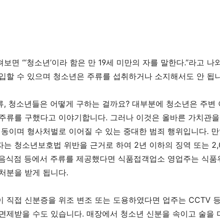
살펴보면
“‘
청소년
’
이라 함은 만
19
세 미만의 자를 말한다
.”
라고 나
입할 수 있으며 청소년은 주류를 섭취하거나 소지해서도 안 됩
류
,
청소년들은 어떻게 구하는 걸까요
?
대부분에 청소년은 주변 
 주류를 구했다고 이야기합니다
.
그러나 이것은 올바른 가치관을
행동이며 형사처벌로 이어질 수 있는 중대한 범죄 행위입니다
.
만
자는 청소년보호법 위반을 근거로 하여
2
년 이하의 징역 또는
2
음식점 등에서 주류를 제공했다면 식품접객업소 영업주는 식품
 처분을 받게 됩니다
.
이 직접 신분증을 위조 변조 또는 도용하였다면 업주는
CCTV
등
 면제받을 수도 있습니다
.
매장에서 청소년 신분을 속이고 술을 