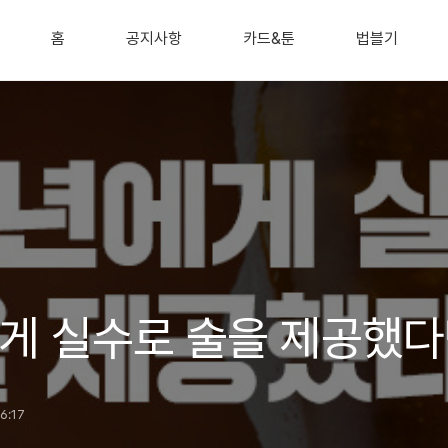
홈
공지사항
카드&툰
법블기
게 실수로 술을 제공했다
16:17