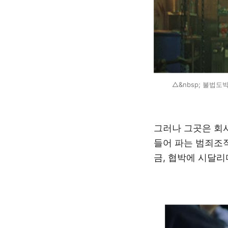
△&nbsp; 불법도박
그러나 그곳은 회
들어 파는 범죄조
금
,
협박에 시달리