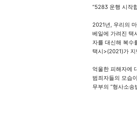
“5283
운행 시작
2021
년
,
우리의 마
베일에 가려진 택
자를 대신해 복수
택시
>(2021)
가 
억울한 피해자에 
범죄자들의 모습이
무부의
“
형사소송