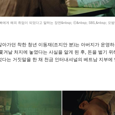
에게 해외 취업이 되었다고 말하는 장면&nbsp; ⓒ&nbsp; SBS,&nbsp; 모범택
살아가던 착한 청년 이동재
(
조지안 분
)
는 아버지가 운영하
쫓겨날 처지에 놓였다는 사실을 알게 된 후
,
돈을 벌기 위
었다는 거짓말을 한 채 천금 인터내셔널의 베트남 지부에