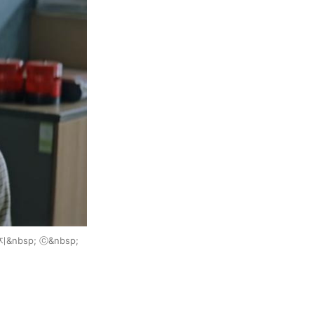
bsp; ⓒ&nbsp;