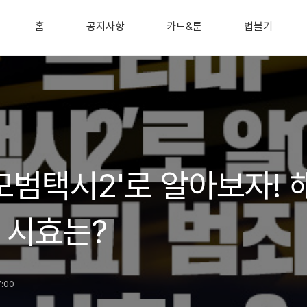
홈
공지사항
카드&툰
법블기
모범택시2'로 알아보자!
 시효는?
7:00