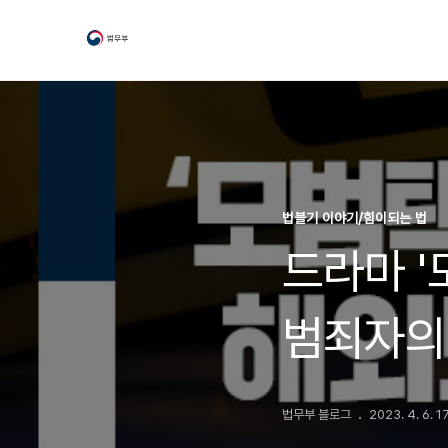
법블기 이야기/힘이되는 법
드라마 '
범죄자의
법무부 블로그
2023. 4. 6. 1