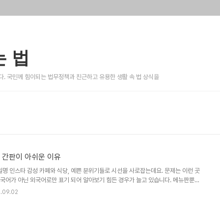
 법
. 국민께 힘이되는 법무정책과 친근하고 유용한 생활 속 법 상식을
 간판이 아쉬운 이유
 일명 인스타 감성 카페와 식당, 예쁜 분위기들로 시선을 사로잡는데요. 문제는 이런 곳
국어가 아닌 외국어로만 표기 되어 알아보기 힘든 경우가 늘고 있습니다. 메뉴판뿐만
표기가 되어있어 논란이 됐던 경우가 있는데요, 외국어 표기에 대한 규제는 따로 없는
.09.02
되었습니다. 여의도 한 카페의 미숫가루 m.s.g.r 표기 먼저, 메뉴판에 외국어만 표기
지난 4월 각종 온라인 커뮤니티에 서울 한 유명 카페의 메뉴판 사진이 공유되며 누리꾼
는 ‘M.S.G.R'로, 앙버터는 ’Ang Butter'로, 여의도 커피는 'Yeoui..