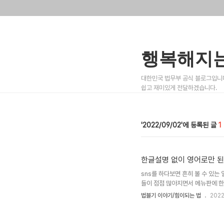
행복해지는
대한민국 법무부 공식 블로그입니다
쉽고 재미있게 전달하겠습니다.
2022/09/02
1
한글설명 없이 영어로만 된
sns를 하다보면 흔히 볼 수 있는
들이 점점 많아지면서 메뉴판에 한
아니라 교통 표지판에도 외국어만 
법블기 이야기/힘이되는 법
2022
지 궁금하여 이번 기사를 기획하게 
되어 논란이 되었던 사례입니다. 
들의 공분을 샀는데요. 사진에서 미숫가루