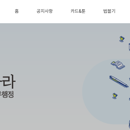
홈
공지사항
카드&툰
법블기