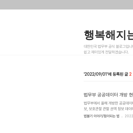
행복해지는
대한민국 법무부 공식 블로그입니다
쉽고 재미있게 전달하겠습니다.
2022/09/01
2
법무부 공공데이터 개방 현
법무부에서 올해 개방한 공공데이터
보, 보호관찰 관할 권역 정보 데이
정 등 원천데이터를 발굴하여 총 
법블기 이야기/힘이되는 법
2022
관 범정부 공공데이터 활용 경진대
여 개방하였습니다. 지금까지 개방한
부 홈페이지 (www.moj.go.k