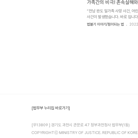
가족간의 비극! 존속살해
방 알림」..
“전남 완도 일가족 사망 사건, 
사건이 발생했습니다. 바로 입니다.
도 완도군 송곡 선착장 앞 바다 
법블기 이야기/힘이되는 법
2022
데요. 6월 29일 시신 3구를 발
니의 부검에서 수면제가 검출되었기
지가 ‘수면제, 완도 앞바다 물 때, 
[법무부 누리집 바로가기]
[우13809 ] 경기도 과천시 관문로 47 정부과천청사 법무부(1동)
COPYRIGHTⓒ MINISTRY OF JUSTICE. REPUBLIC OF KOREA