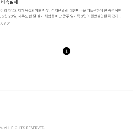
와 비속살해
어린이의 자유의지가 묵살되어도 괜찮나” 지난 6월, 대한민국을 떠들썩하게 한 충격적인
 5월 20일, 제주도 한 달 살기 체험을 떠난 광주 일가족 3명이 행방불명된 뒤 전라남
속에서 사망한 채로 발견된 사건이죠. 하지만 이 사건이 충격적이었던 이유는 따로 있는
.09.01
견하고, 다음날 6월 30일에 국립과학수사연구원이 부검한 결과, 조유나 양과 그의 어머
 때문이죠. 특히 확보한 CCTV 영상에서 체험 학습의 본 취지와 달리 조 양의 아버
익사의 고통’ 등을 검색한 정황과, 실종 전날 밤 조 양이 축 처진 채로 어머니의 ..
1
. ALL RIGHTS RESERVED.