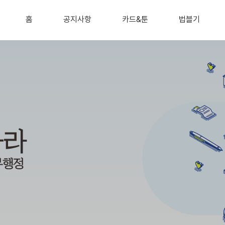
홈
공지사항
카드&툰
법블기