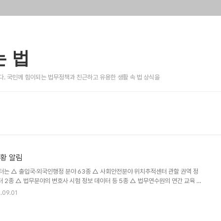
 법
. 국민께 힘이되는 법무정책과 친근하고 유용한 생활 속 법 상식을
황 알림
는 △ 출입국·외국인행정 분야 63종 △ 사회안전분야 위치추적센터 관할 권역 정
터 2종 △ 법무분야의 변호사 시험 정보 데이터 등 5종 △ 법무연수원의 연간 교육 일
78종의 공공데이터를 개방하였습니다. 특히, 출입국·외국인행정분야는 행정안전부 주
.09.01
회 참여를 위해 활용 가능한 공공데이터를 발굴하여 연도별·월별·주제별로 세분화하
 공공데이터는 8월 현재 207종으로, 공공데이터포털(www.data.go.kr) 및 법무
r) 『공공데이터 개방 현황』을 통해 공개하고 있으며, 우리 부 홈페이지에 「공공데이터 개