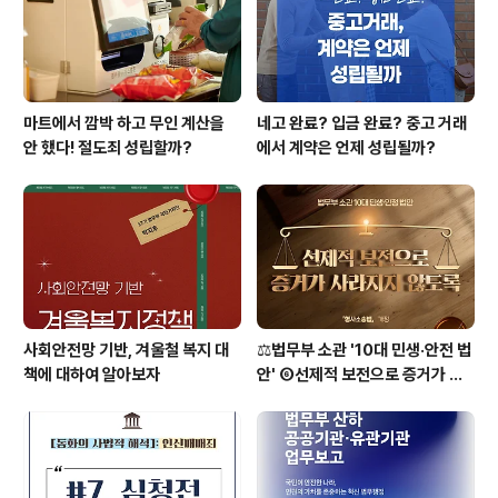
마트에서 깜박 하고 무인 계산을
네고 완료? 입금 완료? 중고 거래
안 했다! 절도죄 성립할까?
에서 계약은 언제 성립될까?
사회안전망 기반, 겨울철 복지 대
⚖️법무부 소관 '10대 민생·안전 법
책에 대하여 알아보자
안' ⑥선제적 보전으로 증거가 사
라지지 않도록 [형사소송법]