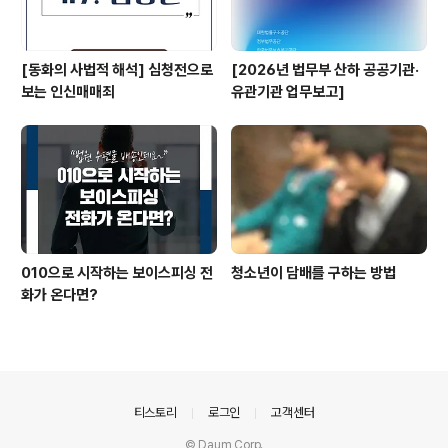
[동화의 사법적 해석] 심청전으로
[2026년 법무부 산하 공공기관·
보는 인신매매죄
유관기관 업무보고]
010으로 시작하는 보이스피싱 전
청소년이 담배를 구하는 방법
화가 온다면?
의안내
티스토리
로그인
고객센터
© Daum Corp.