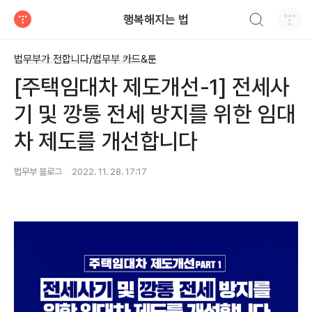
검색하기
행복해지는 법
티스토리
법무부가 전합니다/법무부 카드&툰
[주택임대차 제도개선-1] 전세사
기 및 깡통 전세 방지를 위한 임대
차 제도를 개선합니다
법무부 블로그
2022. 11. 28. 17:17