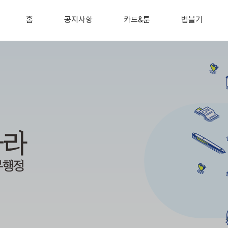
홈
공지사항
카드&툰
법블기