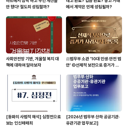
마트에서 깜박 하고 무인 계산을
네고 완료? 입금 완료? 중고 거래
안 했다! 절도죄 성립할까?
에서 계약은 언제 성립될까?
사회안전망 기반, 겨울철 복지 대
⚖️법무부 소관 '10대 민생·안전 법
책에 대하여 알아보자
안' ⑥선제적 보전으로 증거가 사
라지지 않도록 [형사소송법]
[동화의 사법적 해석] 심청전으로
[2026년 법무부 산하 공공기관·
보는 인신매매죄
유관기관 업무보고]