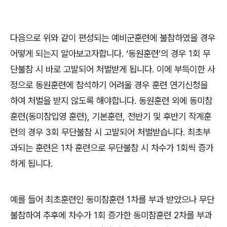
다음으로 위와 같이 편성되는 예비군훈련에 불참하였을 경우
어떻게 되는지 알아보고자합니다
. ‘
동원훈련
’
의 경우
1
회 무
단불참 시 바로 고발되어 처벌받게 됩니다
.
이에 부득이한 사
정으로 동원훈련에 참석하기 어려울 경우 훈련 연기신청을
하여 처벌을 받지 않도록 해야합니다
.
동원훈련 외에 동미참
훈련
(
동미참입영 훈련
),
기본훈련
,
전반기 및 후반기 작계훈
련의 경우
3
회 무단불참 시 고발되어 처벌받습니다
.
최초부
과되는 훈련은
1
차 훈련으로 무단불참 시 차수가
1
회씩 증가
하게 됩니다
.
예를 들어 최초훈련인 동미참훈련
1
차를 부과 받았으나 무단
불참하여 추후에 차수가
1
회 증가한 동미참훈련
2
차를 부과