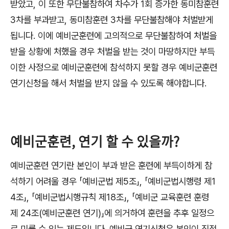
받았고
,
이 또한 무단불참하여 차수가
1
회 증가한 동미참훈련
3
차를 부과받고
,
동미참훈련
3
차를 무단불참해야 처벌받게
됩니다
.
이에 예비군훈련에 고의적으로 무단불참하여 처벌을
받을 상황에 처했을 경우 처벌을 받는 것이 마땅하지만 부득
이한 사정으로 예비군훈련에 참석하지 못할 경우 예비군훈련
연기신청을 해서 처벌을 받지 않을 수 있도록 해야합니다
.
예비군훈련, 연기 할 수 있을까?
예비군훈련 연기란 본인이 부과 받은 훈련에 부득이하게 참
석하기 어려울 경우
「
예비군법 제
5
조
」
,
「
예비군법시행령 제
1
4
조
」
,
「
예비군법시행규칙 제
18
조
」
,
「
예비군 교육훈련 훈령
제
24
조
(
예비군훈련 연기
)
」
에 의거하여 훈련을 추후 일정으
로 미룰 수 있는 제도입니다
.
예비군 연기신청은
본인이 직접