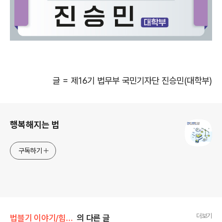
글
=
제
16
기 법무부 국민기자단 진승민
(
대학부
)
로그 정보
행복해지는 법
구독하기
더보기
법블기 이야기/힘이되는 법
의 다른 글