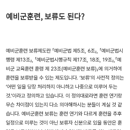
예비군훈련, 보류도 된다?
예비군훈련 보류제도란
「
예비군법 제
5
조
, 6
조
」
,
「
예비군법시
행령 제
13
조
」
,
「
예비군법시행규칙 제
17
조
, 18
조
, 19
조
」
,
「
예
비군 교육훈련 훈령 제
23
조
(
예비군훈련 보류
)
」
에 의거하여
훈련을 보류받을 수 있는 제도입니다
. ‘
보류
’
의 사전적 정의는
‘
어떤 일을 당장 처리하지 아니하고 나중으로 미루어 두는
것
.’
이라고 정의하고 있습니다
.
이 정의대로라면 훈련 연기랑
무슨 차이점이 있는지 다소 의아해하시는 분들이 계실 것 같
습니다
.
예비군훈련 보류는 훈련 연기와 다르게 훈련을 추후
일정으로 미루는 것이 아닌 보류자 신분으로 있을 동안은 훈