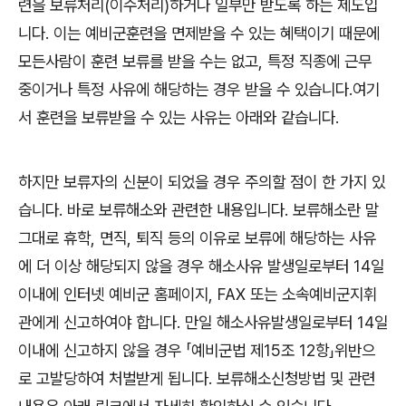
련을 보류처리
(
이수처리
)
하거나 일부만 받도록 하는 제도입
니다
.
이는 예비군훈련을 면제받을 수 있는 혜택이기 때문에
모든사람이 훈련 보류를 받을 수는 없고
,
특정 직종에 근무
중이거나 특정 사유에 해당하는 경우 받을 수 있습니다
.
여기
서 훈련을 보류받을 수 있는 사유는 아래와 같습니다
.
하지만 보류자의 신분이 되었을 경우 주의할 점이 한 가지 있
습니다
.
바로 보류해소와 관련한 내용입니다
.
보류해소란 말
그대로 휴학
,
면직
,
퇴직 등의 이유로 보류에 해당하는 사유
에 더 이상 해당되지 않을 경우 해소사유 발생일로부터
14
일
이내에
인터넷 예비군 홈페이지
, FAX
또는 소속예비군지휘
관에게 신고하여야 합니다
.
만일 해소사유발생일로부터
14
일
이내에 신고하지 않을 경우
「
예비군법 제
15
조
12
항
」
위반으
로 고발당하여 처벌받게 됩니다
.
보류해소신청방법 및 관련