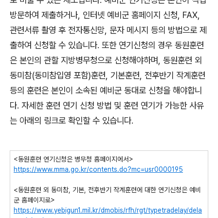
방문하여 제출하거나
,
인터넷 예비군 홈페이지 신청
, FAX,
관련서류 촬영 후 전자통신망
,
문자 메시지 등의 방법으로 제
출하여 신청할 수 있습니다
.
또한 연기신청의 경우 동원훈련
은 본인의 관할 지방병무청으로 신청해야하며
,
동원훈련 외
동미참
(
동미참입영 포함
)
훈련
,
기본훈련
,
전후반기 작계훈련
등의 훈련은 본인이 소속된 예비군 동대로 신청을 해야합니
다
.
자세한 훈련 연기 신청 방법 및 훈련 연기가 가능한 사유
는 아래의 링크로 확인할 수 있습니다
.
<
동원훈련 연기신청은 병무청 홈페이지에서
>
https://www.mma.go.kr/contents.do?mc=usr0000195
<
동원훈련 외 동미참
,
기본
,
전후반기 작계훈련에 대한 연기신청은 예비
군 홈페이지로
>
https://www.yebigun1.mil.kr/dmobis/rfh/rgt/typetradelay/dela