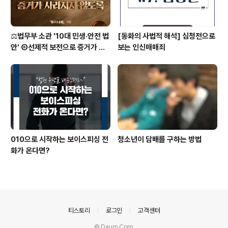
⚖️법무부 소관 '10대 민생·안전 법
[동화의 사법적 해석] 심청전으로
안' ⑥선제적 보전으로 증거가 사
보는 인신매매죄
라지지 않도록 [형사소송법]
010으로 시작하는 보이스피싱 전
청소년이 담배를 구하는 방법
화가 온다면?
의안내
티스토리
로그인
고객센터
© Daum Corp.