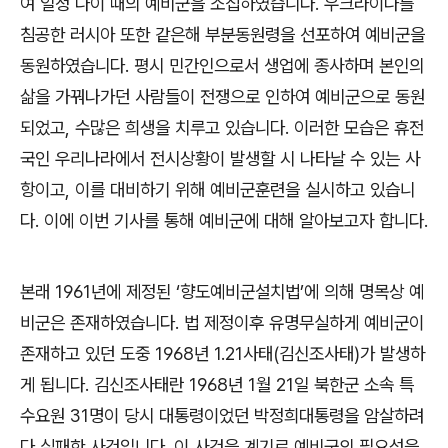
여 일정 나이 때의 예비군을 소집하였습니다
.
우크라이나를
침공한 러시아 또한 같은해 부분동원령을 선포하여 예비군을
동원하였습니다
.
평시 민간인으로서 생업에 종사하며 본인의
삶을 가꿔나가던 사람들이 전쟁으로 인하여 예비군으로 동원
되었고
,
수많은 희생을 치루고 있습니다
.
이러한 모습은 휴전
국인 우리나라에서 전시상황이 발생할 시 나타날 수 있는 사
항이고
,
이를 대비하기 위해 예비군훈련을 실시하고 있습니
다
.
이에 이번 기사를 통해 예비군에 대해 알아보고자 합니다
.
본래
1961
년에 제정된
‘
향도예비군설치법
’
에 의해 명목상 예
비군은 존재하였습니다
.
법 제정이후 유명무실하게 예비군이
존재하고 있던 도중
1968
년
1.21
사태
(
김신조사태
)
가 발생하
게 됩니다
.
김신조사태란
1968
년
1
월
21
일 북한군 소속 특
수요원
31
명이 당시 대통령이었던 박정희대통령을 암살하려
다 실패한 사건입니다
.
이 사건을 계기로 예비군의 필요성을