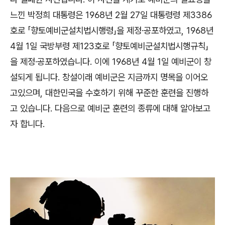
느낀 박정희 대통령은
1968
년
2
월
27
일 대통령령 제
3386
호로
「
향토예비군설치법시행령
」
을 제정
·
공포하였고
, 1968
년
4
월
1
일 국방부령 제
123
호로
「
향토예비군설치법시행규칙
」
을 제정
·
공포하였습니다
.
이에
1968
년
4
월
1
일 예비군이 창
설되게 됩니다
.
창설이래 예비군은 지금까지 명목을 이어오
고있으며
,
대한민국을 수호하기 위해 꾸준한 훈련을 진행하
고 있습니다
.
다음으로 예비군 훈련의 종류에 대해 알아보고
자 합니다
.