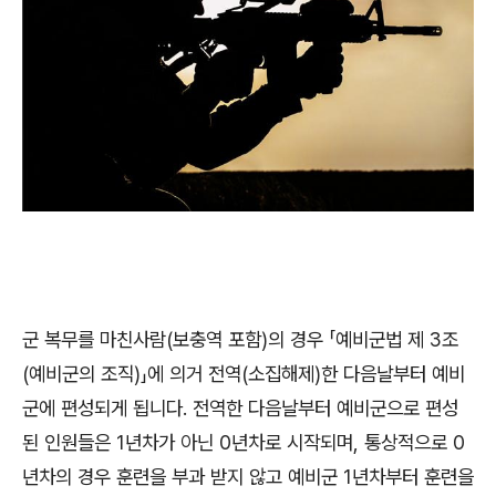
군 복무를 마친사람
(
보충역 포함
)
의 경우
「
예비군법 제
3
조
(
예비군의 조직
)
」
에 의거 전역
(
소집해제
)
한 다음날부터 예비
군에 편성되게 됩니다
.
전역한 다음날부터 예비군으로 편성
된 인원들은
1
년차가 아닌
0
년차로 시작되며
,
통상적으로
0
년차의 경우 훈련을 부과 받지 않고 예비군
1
년차부터 훈련을