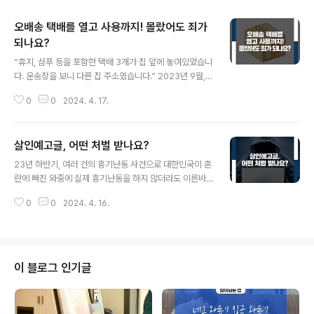
오배송 택배를 열고 사용까지! 몰랐어도 죄가
되나요?
글 내용
“휴지, 샴푸 등을 포함한 택배 3개가 집 앞에 놓여있었습니
다. 운송장을 보니 다른 집 주소였습니다.” 2023년 9월,
제가 겪었던 일입니다. 저는 다음날 해당 택배사에 연락했
0
0
2024. 4. 17.
고, 택배를 문밖에 그대로 두었습니다. 며칠 뒤 택배기사님
께서 찾아가셨습니다. 오배송 몰랐다는 주장 증명 어려워
하지만 만약 제가 택배를 뜯고 사용까지 했다면 어떤 법적
살인예고글, 어떤 처벌 받나요?
문제가 생길까요? 제가 잘못 배송된 물건인지 몰랐다며 무
글 내용
죄를 주장하더라도 ‘고의성 없음’이 증명되지 않는다면 형
23년 하반기, 여러 건의 흉기난동 사건으로 대한민국이 혼
사처벌의 대상이 될 수 있습니다. 송장이 훼손되었거나 자
란에 빠진 와중에 실제 흉기난동을 하지 않더라도 이른바
신에게 배송된 것이라 착각할 만한 합리적인 이유를 증명
'칼부림 예고'를 하는 등 유사 사건을 일으킬 것이라고 예고
하지 못한다면 무죄라는 주장은 받아들여지기 어렵습니다.
0
0
2024. 4. 16.
하며 사람들의 공포심을 더 부추기는 글들이 다수 작성되
반대로 오배송 택배인지 몰랐다는 주장이 인정된다면 형사
어 작성자들이 재판에 넘겨졌습니다. 그러한 글들이 유행
처벌을 받지 않습니다. 그러나 일반적..
처럼 올라온지 벌써 반년 넘게 지났는데요, 오늘은 이러한
살인예고들이 어떤 처벌을 받았는지 그 현황을 살펴보면서
이들이 처벌받는 법적 근거도 같이 확인해 보도록 하겠습
이 블로그 인기글
니다. 대한민국을 공포에 빠트린 살인예고 지난해 8월에서
12월 사이 5개월간 흉기난동, 살인예비 등으로는 총 189
명 중 32명이 구속 기소 됐습니다. 여기에는 신림역에서