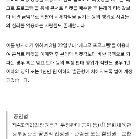
크로 프로그램
’
을 통해 콘서트 티켓을 매수한 후 본래의 티켓값보
다 비싼 금액으로 되팔아 시세차익을 남기는 등의 행위로 사람들
의 심리를 악용하는 사람들도 존재합니다
.
이를 방지하기 위하여
3
월
22
일부터
‘
매크로 프로그램
’
을 이용하
여 콘서트 티켓을 예매한 후 본래의 티켓값보다 비싼 금액으로 되
파는 경우 혹은 암표 판매 등의 부정 판매 행위가 적발될 경우
1
년
이하의 징역 또는
1
천만 원 이하의 벌금형에 처해지도록 법이 개정
되었습니다
.
공연법
제4조의2(입장권등의 부정판매 금지 등) ① 문화체육관
광부장관은 공연의 입장권ㆍ관람권 또는 할인권ㆍ교환