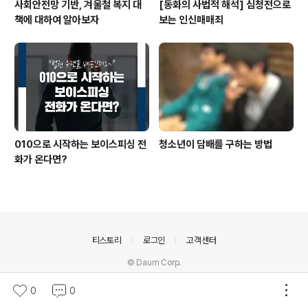
사회안전망 기반, 겨울철 복지 대
[동화의 사법적 해석] 심청전으로
책에 대하여 알아보자
보는 인신매매죄
010으로 시작하는 보이스피싱 전
청소년이 담배를 구하는 방법
화가 온다면?
의안내
티스토리
로그인
고객센터
© Daum Corp.
0
0