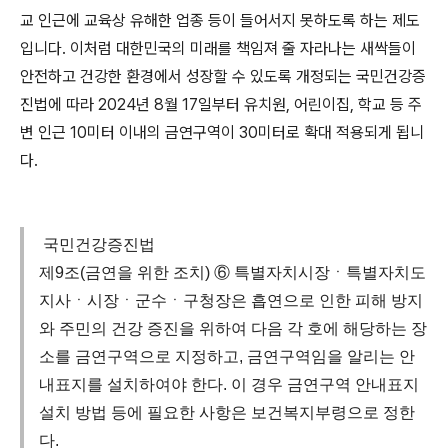
교 인근에 교육상 유해한 업종 등이 들어서지 못하도록 하는 제도
입니다
.
이처럼 대한민국의 미래를 책임져 줄 자라나는 새싹들이
안전하고 건강한 환경에서 성장할 수 있도록 개정되는 국민건강증
진법에 따라
2024
년
8
월
17
일부터 유치원
,
어린이집
,
학교 등 주
변 인근
10
미터 이내의 금연구역이
30
미터로 확대 적용되게 됩니
다
.
국민건강증진법
제9조(금연을 위한 조치) ⑥ 특별자치시장ㆍ특별자치도
지사ㆍ시장ㆍ군수ㆍ구청장은 흡연으로 인한 피해 방지
와 주민의 건강 증진을 위하여 다음 각 호에 해당하는 장
소를 금연구역으로 지정하고, 금연구역임을 알리는 안
내표지를 설치하여야 한다. 이 경우 금연구역 안내표지
설치 방법 등에 필요한 사항은 보건복지부령으로 정한
다.