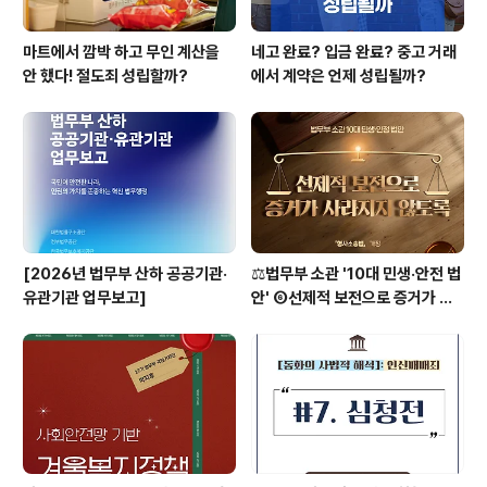
마트에서 깜박 하고 무인 계산을
네고 완료? 입금 완료? 중고 거래
안 했다! 절도죄 성립할까?
에서 계약은 언제 성립될까?
[2026년 법무부 산하 공공기관·
⚖️법무부 소관 '10대 민생·안전 법
유관기관 업무보고]
안' ⑥선제적 보전으로 증거가 사
라지지 않도록 [형사소송법]