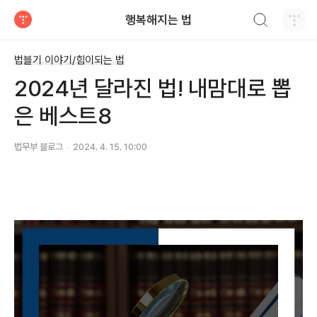
검색하기
행복해지는 법
티스토리
법블기 이야기/힘이되는 법
2024년 달라진 법! 내맘대로 뽑
은 베스트8
법무부 블로그
2024. 4. 15. 10:00