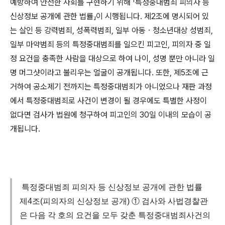
예방하여 안전한 사회를 구현하기 위해
「
특정중대범죄 피의자 등
신상정보 공개에 관한 법률
」
이 시행됩니다
.
제
2
조에 명시되어 있
는 살인 등 강력범죄
,
성폭력범죄
,
일부 아동
ㆍ
청소년대상 성범죄
,
일부 마약범죄 등의 특정중대범죄를 일으킨 피고인
,
피의자 중 일
정 요건을 충족한 사람을 대상으로 하여 나이
,
성명 뿐만 아니라 일
명 머그샷이라고 불리우는 얼굴이 공개됩니다
.
또한
,
제
5
조에 근
거하여 공소제기 전까지는 특정중대범죄가 아니었으나 재판 과정
에서 특정중대범죄로 사건이 변경이 될 경우에도 특별한 사정이
없다면 검사가 법원에 청구하여 피고인의
30
일 이내의 모습이 공
개됩니다
.
특정중대범죄 피의자 등 신상정보 공개에 관한 법률
제4조(피의자의 신상정보 공개) ① 검사와 사법경찰관
은 다음 각 호의 요건을 모두 갖춘 특정중대범죄사건의