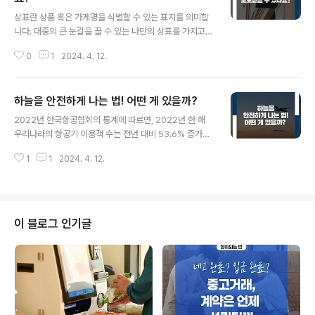
글 내용
상표란 상품 혹은 가게명을 식별할 수 있는 표지를 의미합
니다. 대중의 큰 눈길을 끌 수 있는 나만의 상표를 가지고
있다면 상표권자는 그에 맞는 이익도 얻을 수 있는데요, 그
0
1
2024. 4. 12.
만큼 상표는 중요하기에 상표 사용에 독점권을 부여할 수
있는 ‘상표법’이 존재합니다. 즉 상표권자의 이익과 상품선
택에 관한 소비자의 신뢰보호를 동시에 하는 것이지요. 상
하늘을 안전하게 나는 법! 어떤 게 있을까?
표법 제1조(목적) 이 법은 상표를 보호함으로써 상표 사용
글 내용
자의 업무상 신용 유지를 도모하여 산업발전에 이바지하고
2022년 한국항공협회의 통계에 따르면, 2022년 한 해
수요자의 이익을 보호함을 목적으로 한다. 오늘은 여러분
우리나라의 항공기 이용객 수는 전년 대비 53.6% 증가한
께 슬기롭게 상표를 제작하는 법과 주의사항 몇 가지를 알
5천 5백만여 명이라고 합니다. 코로나19 펜데믹 이후 다
려드리려고 합니다. 그럼 먼저 사례 하나를 살펴볼까요? *
1
1
2024. 4. 12.
시 항공기를 통한 국내외의 교류가 활성화되며 국내 항공
해당 사례는 대법원 판례 2023도352를 바탕으로 제작했
시장 역시 함께 활기를 되찾고 있는 모양새입니다. 하지만
습니다.* ‘번 피트니스’라는 상호의..
이와 함께, 수많은 항공기 이용객의 안전을 위협하는 항공
관련 범죄 역시 지속적으로 증가하고 있습니다. 2023년
법무부의 자료에 따르면, 2023년 상반기에 항공보안법 위
이 블로그 인기글
반으로 처분을 받은 사람은 168명으로, 항공기 안팎에서
벌어지는 항공 범죄는 꾸준히 증가세를 보이고 있습니다.
항공기 내에서의 범죄행위는 수많은 이용객들의 안전을 담
보로 하는 테러행위와도 같은데요, 그렇다면 위험천만한
하늘길에서 국민의 안전을 지키는 법..