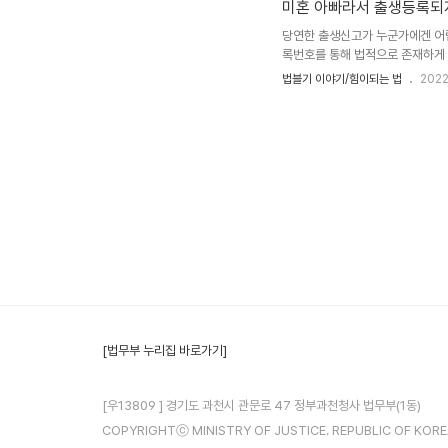
미혼 아빠라서 출생등록되
당연한 출생신고가 누군가에겐 어
록번호를 통해 법적으로 존재하게 됩
여하간 국민으로서 책임과 권리를 
법블기 이야기/힘이되는 법
2022
들이 있습니다. 신고가 안 된 아
않은 상태로 존재합니다. 이런 아
니라 영아 학대, 유기 등 범죄에도
기하여 출..
[법무부 누리집 바로가기]
[우13809 ] 경기도 과천시 관문로 47 정부과천청사 법무부(1동)
COPYRIGHTⓒ MINISTRY OF JUSTICE. REPUBLIC OF KOREA