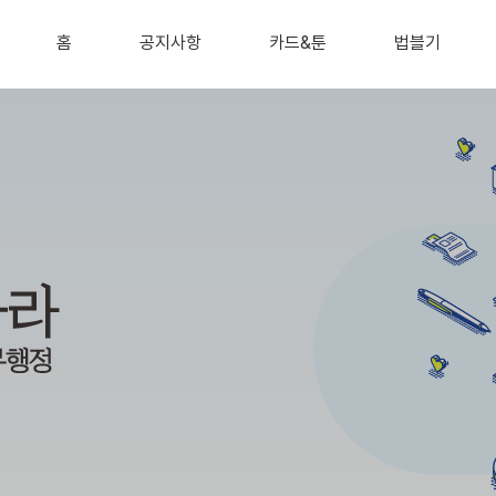
홈
공지사항
카드&툰
법블기