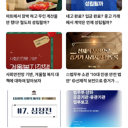
마트에서 깜박 하고 무인 계산을
네고 완료? 입금 완료? 중고 거래
안 했다! 절도죄 성립할까?
에서 계약은 언제 성립될까?
사회안전망 기반, 겨울철 복지 대
⚖️법무부 소관 '10대 민생·안전 법
책에 대하여 알아보자
안' ⑥선제적 보전으로 증거가 사
라지지 않도록 [형사소송법]