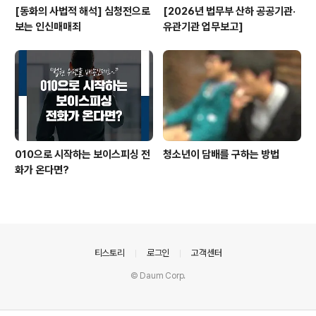
[동화의 사법적 해석] 심청전으로
[2026년 법무부 산하 공공기관·
보는 인신매매죄
유관기관 업무보고]
010으로 시작하는 보이스피싱 전
청소년이 담배를 구하는 방법
화가 온다면?
의안내
티스토리
로그인
고객센터
© Daum Corp.