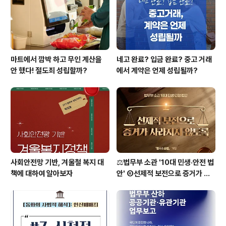
마트에서 깜박 하고 무인 계산을
네고 완료? 입금 완료? 중고 거래
안 했다! 절도죄 성립할까?
에서 계약은 언제 성립될까?
사회안전망 기반, 겨울철 복지 대
⚖️법무부 소관 '10대 민생·안전 법
책에 대하여 알아보자
안' ⑥선제적 보전으로 증거가 사
라지지 않도록 [형사소송법]