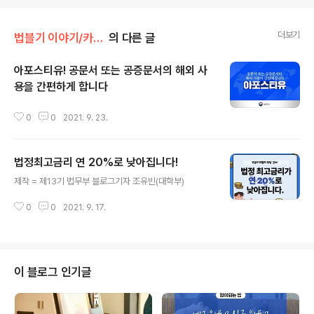
더보기
법블기 이야기/카드로 본 법
의 다른 글
아포스티유! 공문서 또는 공증문서의 해외 사
용을 간편하게 합니다
글 내용
0
0
2021. 9. 23.
법정최고금리 연 20%로 낮아집니다!
글 내용
제작 = 제13기 법무부 블로그기자 조유빈(대학부)
0
0
2021. 9. 17.
이 블로그 인기글