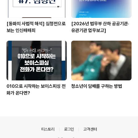
[동화의 사법적 해석] 심청전으로
[2026년 법무부 산하 공공기관·
보는 인신매매죄
유관기관 업무보고]
010으로 시작하는 보이스피싱 전
청소년이 담배를 구하는 방법
화가 온다면?
의안내
티스토리
로그인
고객센터