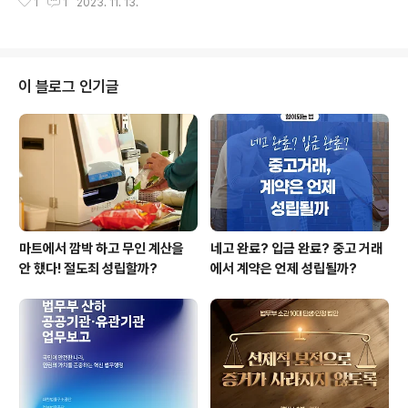
보고, 이들의 권익을 강화하고 청년 지원에 대한 실질적인
1
1
2023. 11. 13.
안내표지판 또는 스태프의 안내에 계속 길을 가야하는지
법적 근거를 마련하기 위해 2023년 9월 22일부터 시행
가지 말아야하는지 주저한 경험 누구나 다 한 번쯤은 있을
된 청년기본법 개정안에 대하여 ..
것입니다. 간혹 길을 막는 일로 인해 언성을 높이며 시비까
지 붙는 볼썽사나운 일도 끊이지 않고 있습니다. 촬영으로
인한 민원에 대한 제작진의 재발방지를 위한 사과도 계속
이 블로그 인기글
기사화가 되고 있습니다. 최근에 발생한 민폐촬영의 사례
를 살펴볼까요. OTT 드라마 '피라미드 게임' 촬영 팀은 등
굣길 스쿨 존을 가로막고 인도와 자전거도로에 촬영 장비
를 두었다. 아이들은 교통안전을 관리하는 사람도 없이 차
도로 걸어 다녔다. 드라마 '사랑한다..
마트에서 깜박 하고 무인 계산을
네고 완료? 입금 완료? 중고 거래
안 했다! 절도죄 성립할까?
에서 계약은 언제 성립될까?