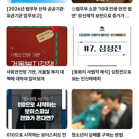
[2026년 법무부 산하 공공기관·
⚖️법무부 소관 '10대 민생·안전 법
유관기관 업무보고]
안' ⑥선제적 보전으로 증거가 사
라지지 않도록 [형사소송법]
사회안전망 기반, 겨울철 복지 대
[동화의 사법적 해석] 심청전으로
책에 대하여 알아보자
보는 인신매매죄
010으로 시작하는 보이스피싱 전
청소년이 담배를 구하는 방법