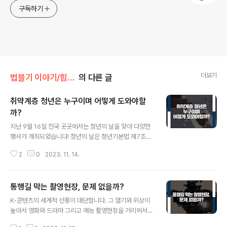
구독하기
더보기
법블기 이야기/힘이되는 법
의 다른 글
취약계층 청년은 누구이며 어떻게 도와야할
까?
글 내용
지난 9월 16일 전국 곳곳에서는 청년의 날을 맞아 다양한
행사가 개최되었습니다! 청년의 날은 청년기본법 제7조에
서 명시하고 있듯이 청년의 권리보장 및 청년 발전의 중요
2
0
2023. 11. 14.
성을 알리고, 청년 문제에 대한 관심을 높이기 위해 제정한
법정기념일입니다. 청년의 날과 청년 주간을 지나고 나면
서, 청년 문제들에 대한 국민들의 관심도가 높아졌습니다.
통행길 막는 촬영현장, 문제 없을까?
특히, 코로나 팬데믹으로 인하여 고립, 은둔형 청년 수가 증
글 내용
가하였고, 이에 따라 고용, 교육, 복지 등 다양한 분야의 사
K-콘텐츠의 세계적 선풍이 대단합니다. 그 열기와 위상이
각지대에 놓인 취약 계층 청년들이 새로운 사회문제로 대
높아서 영화와 드라마 그리고 예능 촬영현장을 거리에서
두되고 있습니다. 오늘은 취약 계층 청년들에 대하여 알아
쉽게 볼 수 있습니다. ‘OOO 촬영 중이니 돌아가셔요’라는