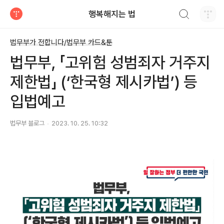
검색하기
행복해지는 법
티스토리
법무부가 전합니다/법무부 카드&툰
법무부, 「고위험 성범죄자 거주지
제한법」 (‘한국형 제시카법’) 등
입법예고
법무부 블로그
2023. 10. 25. 10:32