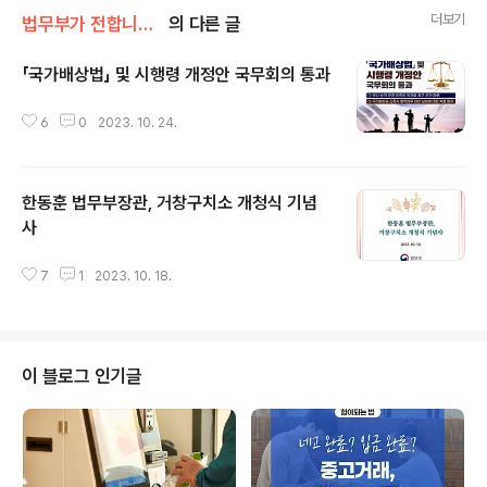
더보기
법무부가 전합니다/법무부 카드&툰
의 다른 글
「국가배상법」 및 시행령 개정안 국무회의 통과
글 내용
6
0
2023. 10. 24.
한동훈 법무부장관, 거창구치소 개청식 기념
사
글 내용
7
1
2023. 10. 18.
이 블로그 인기글