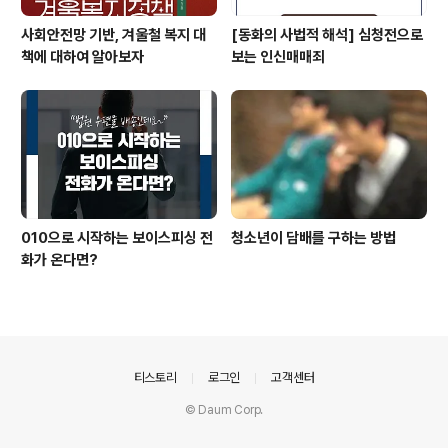
사회안전망 기반, 겨울철 복지 대
[동화의 사법적 해석] 심청전으로
책에 대하여 알아보자
보는 인신매매죄
010으로 시작하는 보이스피싱 전
청소년이 담배를 구하는 방법
화가 온다면?
의안내
티스토리
로그인
고객센터
© Daum Corp.