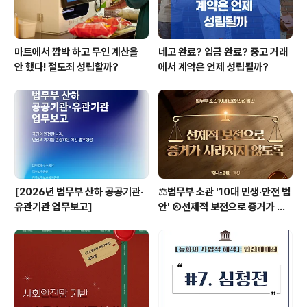
마트에서 깜박 하고 무인 계산을
네고 완료? 입금 완료? 중고 거래
안 했다! 절도죄 성립할까?
에서 계약은 언제 성립될까?
[2026년 법무부 산하 공공기관·
⚖️법무부 소관 '10대 민생·안전 법
유관기관 업무보고]
안' ⑥선제적 보전으로 증거가 사
라지지 않도록 [형사소송법]