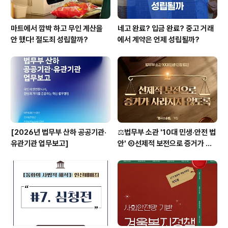
마트에서 깜박 하고 무인 계산을
네고 완료? 입금 완료? 중고 거래
안 했다! 절도죄 성립할까?
에서 계약은 언제 성립될까?
[2026년 법무부 산하 공공기관·
⚖️법무부 소관 '10대 민생·안전 법
유관기관 업무보고]
안' ⑥선제적 보전으로 증거가 사
라지지 않도록 [형사소송법]