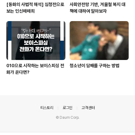
[동화의 사법적 해석] 심청전으로
사회안전망 기반, 겨울철 복지 대
보는 인신매매죄
책에 대하여 알아보자
010으로 시작하는 보이스피싱 전
청소년이 담배를 구하는 방법
화가 온다면?
의안내
티스토리
로그인
고객센터
© Daum Corp.