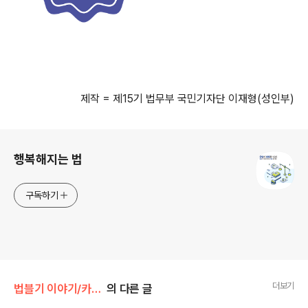
제작 = 제15기 법무부 국민기자단 이재형(성인부)
로그 정보
행복해지는 법
구독하기
더보기
법블기 이야기/카드로 본 법
의 다른 글