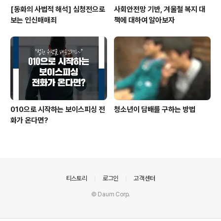
[동화의 사법적 해석] 심청전으로
사회안전망 기반, 겨울철 복지 대
보는 인신매매죄
책에 대하여 알아보자
010으로 시작하는 보이스피싱 전
청소년이 담배를 구하는 방법
화가 온다면?
의안내
티스토리
로그인
고객센터
© Daum Corp.