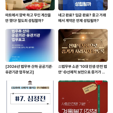
마트에서 깜박 하고 무인 계산을
네고 완료? 입금 완료? 중고 거래
안 했다! 절도죄 성립할까?
에서 계약은 언제 성립될까?
[2026년 법무부 산하 공공기관·
⚖️법무부 소관 '10대 민생·안전 법
유관기관 업무보고]
안' ⑥선제적 보전으로 증거가 사
라지지 않도록 [형사소송법]