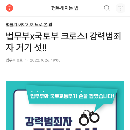
검색하기
행복해지는 법
티스토리
법블기 이야기/카드로 본 법
법무부x국토부 크로스! 강력범죄
자 거기 섯!!
법무부 블로그
2022. 9. 26. 19:00