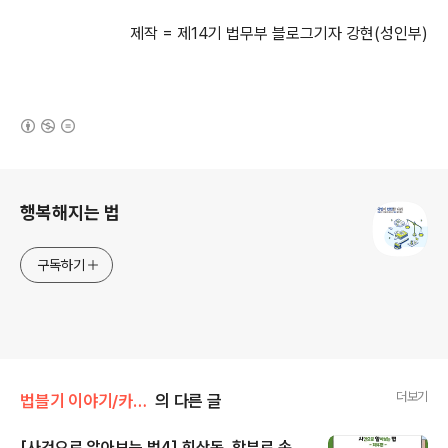
제작 = 제14기 법무부 블로그기자 강현(성인부)
(새창열림)
로그 정보
행복해지는 법
구독하기
더보기
법블기 이야기/카드로 본 법
의 다른 글
[사건으로 알아보는 법4] 회삿돈, 함부로 손