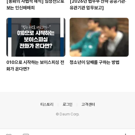
[동화의 사법적 해석] 심청전으로
[2026년 법무부 산하 공공기관·
보는 인신매매죄
유관기관 업무보고]
010으로 시작하는 보이스피싱 전
청소년이 담배를 구하는 방법
화가 온다면?
의안내
티스토리
로그인
고객센터
© Daum Corp.