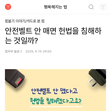
검색하기
행복해지는 법
티스토리
법블기 이야기/카드로 본 법
안전벨트 안 매면 헌법을 침해하
는 것일까?
법무부 블로그
2025. 9. 19. 09:00