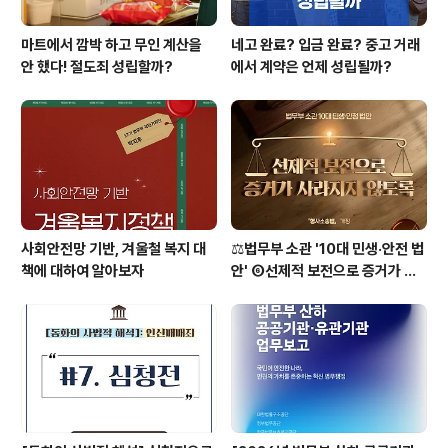
마트에서 깜박 하고 무인 계산을
네고 완료? 입금 완료? 중고 거래
안 했다! 절도죄 성립할까?
에서 계약은 언제 성립될까?
사회안전망 기반, 겨울철 복지 대
⚖️법무부 소관 '10대 민생·안전 법
책에 대하여 알아보자
안' ⑥선제적 보전으로 증거가 사
라지지 않도록 [형사소송법]